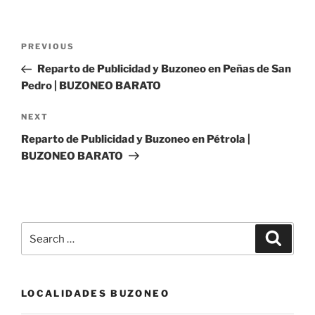
Post
Previous
PREVIOUS
navigation
Post
Reparto de Publicidad y Buzoneo en Peñas de San
Pedro | BUZONEO BARATO
Next
NEXT
Post
Reparto de Publicidad y Buzoneo en Pétrola |
BUZONEO BARATO
Search
Search
for:
LOCALIDADES BUZONEO