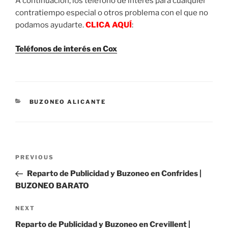
A continuación, los teléfono de interés para cualquier
contratiempo especial o otros problema con el que no
podamos ayudarte.
CLICA AQUÍ
:
Teléfonos de interés en Cox
CATEGORIES
BUZONEO ALICANTE
Post
Previous
PREVIOUS
navigation
Post
Reparto de Publicidad y Buzoneo en Confrides |
BUZONEO BARATO
Next
NEXT
Post
Reparto de Publicidad y Buzoneo en Crevillent |