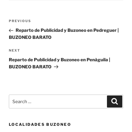
Post
Previous
PREVIOUS
navigation
Post
Reparto de Publicidad y Buzoneo en Pedreguer |
BUZONEO BARATO
Next
NEXT
Post
Reparto de Publicidad y Buzoneo en Penàguila |
BUZONEO BARATO
Search
Search
for:
LOCALIDADES BUZONEO