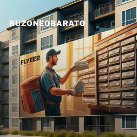
Skip
to
content
BUZONEOBARATO