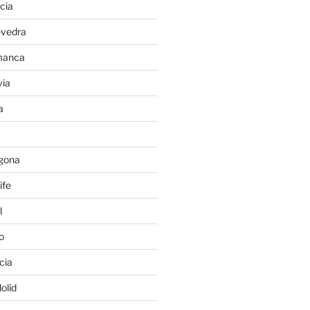
cia
evedra
manca
ia
a
gona
ife
l
o
cia
olid