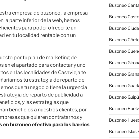
Buzoneo Canta
uestra empresa de buzoneo, la empresa
Buzoneo Caste
 la parte inferior de la web, hemos
ficientes para poder ofrecerte un
Buzoneo Ciuda
ad en tu localidad rentable con un
Buzoneo Córd
Buzoneo Cuen
uesto por tu plan de marketing de
Buzoneo Giron
os en el apartado para contactar y uno
tos en las localidades de Casavieja te
Buzoneo Gran
ñaríamos tu estrategia de reparto de
Buzoneo Guada
emos que tu negocio tiene la urgencia
estrategia de reparto de publicidad a
Buzoneo Guip
neficios, y las estrategias que
Buzoneo Huel
n beneficios a nuestros clientes, por
empresas que quieren contratarnos y
Buzoneo Hues
s en buzoneo efectivo para los barrios
Buzoneo Islas 