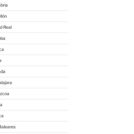
bria
llón
d Real
oba
ca
a
ada
lajara
úzcoa
va
ca
Baleares