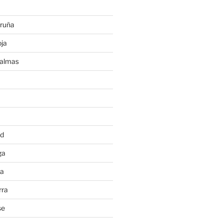
ruña
ja
Palmas
a
id
ga
ia
rra
se