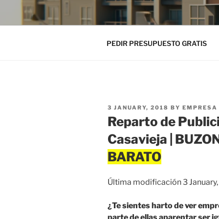
PEDIR PRESUPUESTO GRATIS
POSTED
3 JANUARY, 2018
BY
EMPRESA 
ON
Reparto de Public
Casavieja | BUZ
Última modificación 3 January
¿Te sientes harto de ver emp
parte de ellas aparentar ser 