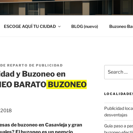
ESCOGE AQUÍ TU CIUDAD
BLOG (nuevo)
Buzoneo Ba
DE REPARTO DE PUBLICIDAD
Search
idad y Buzoneo en
for:
ONEO BARATO
LOCALIDADE
Publicidad local
, 2018
desventajas
resas de buzoneo en Casavieja y gran
Guía paso a p
iguales? El buzoneo es un negocio
buzoneo efecti