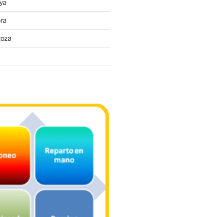
ya
ra
goza