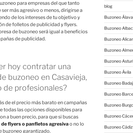
buzoneo para empresas del que tanto
blog
ser más agresivo o menos, dirigirse a
do de los intereses de tu objetivo y
Buzoneo Álava
 de folletos de publicidad y flyers.
Buzoneo Albac
resa de buzoneo será igual a beneficios
mpañas de publicidad.
Buzoneo Alica
Buzoneo Almer
Buzoneo Astur
r hoy contratar una
Buzoneo Ávila
de buzoneo en Casavieja,
Buzoneo Badaj
 de profesionales?
Buzoneo Barce
ás de el precio más barato en campañas
Buzoneo Burg
e todas las opciones disponibles para
Buzoneo Cáce
on a buen precio, para que si buscas
 de flyers o panfletos agresiva
o no lo
Buzoneo Cádiz
de buzoneo garantizado.