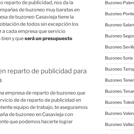
 reparto de publicidad, nos da la
Buzoneo Palen
campañas de buzoneo muy baratas en
Buzoneo Pont
esa de buzoneo Casavieja tiene la
población de todos sin excepción los
Buzoneo Sala
er a cada empresa que servicio
Buzoneo Segov
á bien y que
será un presupuesto
Buzoneo Sevill
Buzoneo Soria
Buzoneo Tarra
n reparto de publicidad para
a
Buzoneo Tener
Buzoneo Terue
 una empresa de reparto de buzoneo que
rvicio de de reparto de publicidad en
Buzoneo Toled
otente equipo de trabajo, te aseguramos
Buzoneo Valen
paña de buzoneo en Casavieja con
nte que podemos hacerte lograr
Buzoneo Vallad