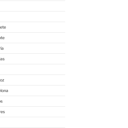
ete
nte
ía
ias
oz
lona
os
res