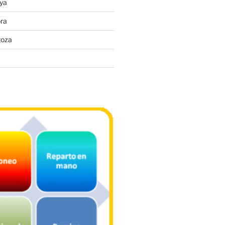
ya
ra
goza