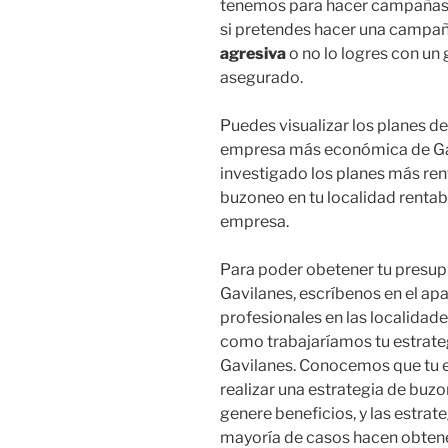
tenemos para hacer campañas d
si pretendes hacer una campa
agresiva
o no lo logres con u
asegurado.
Puedes visualizar los planes d
empresa más económica de Gav
investigado los planes más ren
buzoneo en tu localidad rentab
empresa.
Para poder obetener tu presu
Gavilanes, escríbenos en el ap
profesionales en las localidade
como trabajaríamos tu estrateg
Gavilanes. Conocemos que tu e
realizar una estrategia de buz
genere beneficios, y las estra
mayoría de casos hacen obtener