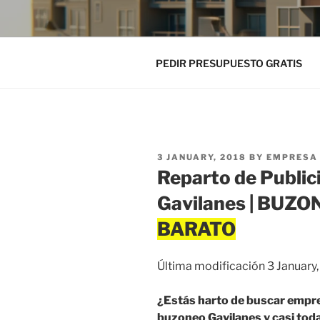
PEDIR PRESUPUESTO GRATIS
POSTED
3 JANUARY, 2018
BY
EMPRESA 
ON
Reparto de Public
Gavilanes | BUZ
Última modificación 3 January
¿Estás harto de buscar empre
buzoneo Gavilanes y casi toda