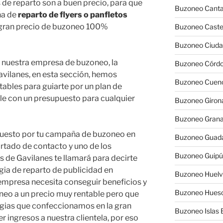
e reparto son a buen precio, para que
Buzoneo Canta
ña de
reparto de flyers o panfletos
n gran precio de buzoneo 100%
Buzoneo Caste
Buzoneo Ciuda
e nuestra empresa de buzoneo, la
Buzoneo Córd
ilanes, en esta sección, hemos
Buzoneo Cuen
tables para guiarte por un plan de
le con un presupuesto para cualquier
Buzoneo Giron
Buzoneo Gran
puesto por tu campaña de buzoneo en
Buzoneo Guada
artado de contacto y uno de los
Buzoneo Guip
s de Gavilanes te llamará para decirte
ia de reparto de publicidad en
Buzoneo Huel
mpresa necesita conseguir beneficios y
Buzoneo Hues
oneo a un precio muy rentable pero que
tegias que confeccionamos en la gran
Buzoneo Islas 
 ingresos a nuestra clientela, por eso