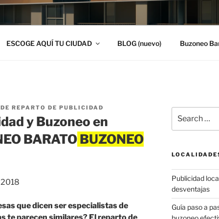
ESCOGE AQUÍ TU CIUDAD
BLOG (nuevo)
Buzoneo Ba
DE REPARTO DE PUBLICIDAD
Search
idad y Buzoneo en
for:
ONEO BARATO
LOCALIDADE
Publicidad local
, 2018
desventajas
sas que dicen ser especialistas de
Guía paso a p
s te parecen similares? El reparto de
buzoneo efecti