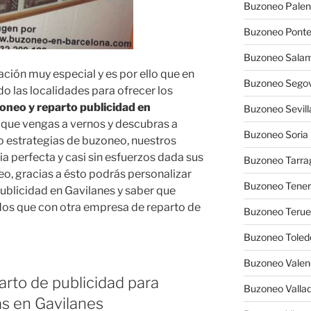
Buzoneo Palen
Buzoneo Pont
Buzoneo Sala
ción muy especial y es por ello que en
Buzoneo Segov
 las localidades para ofrecer los
neo y reparto publicidad en
Buzoneo Sevill
s que vengas a vernos y descubras a
Buzoneo Soria
 estrategias de buzoneo, nuestros
a perfecta y casi sin esfuerzos dada sus
Buzoneo Tarra
o, gracias a ésto podrás personalizar
Buzoneo Tener
publicidad en Gavilanes y saber que
ados que con otra empresa de reparto de
Buzoneo Terue
Buzoneo Toled
Buzoneo Valen
arto de publicidad para
Buzoneo Vallad
as en Gavilanes