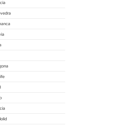
cia
evedra
manca
ia
a
gona
ife
l
o
cia
olid