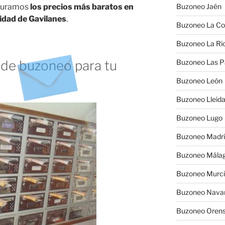
eguramos
los precios más baratos en
Buzoneo Jaén
lidad de Gavilanes
.
Buzoneo La Co
Buzoneo La Rio
de buzoneo para tu
Buzoneo Las 
Buzoneo León
Buzoneo Lleid
Buzoneo Lugo
Buzoneo Madr
Buzoneo Mála
Buzoneo Murc
Buzoneo Nava
Buzoneo Oren