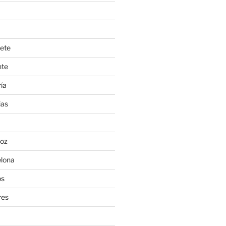
ete
nte
ía
ias
oz
lona
os
res