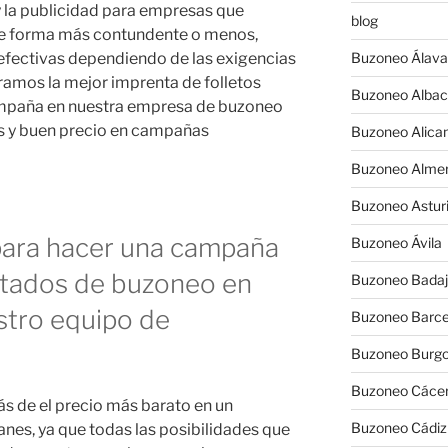
y la publicidad para empresas que
blog
de forma más contundente o menos,
s efectivas dependiendo de las exigencias
Buzoneo Álava
ramos la mejor imprenta de folletos
Buzoneo Albac
ampaña en nuestra empresa de buzoneo
os y buen precio en campañas
Buzoneo Alica
Buzoneo Almer
Buzoneo Astur
 para hacer una campaña
Buzoneo Ávila
itados de buzoneo en
Buzoneo Badaj
stro equipo de
Buzoneo Barce
Buzoneo Burg
Buzoneo Cáce
s de el precio más barato en un
Buzoneo Cádiz
nes, ya que todas las posibilidades que