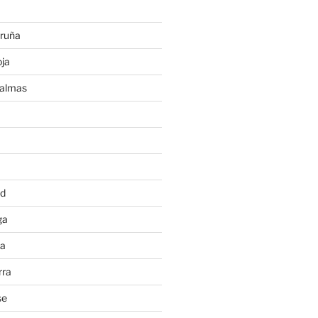
ruña
ja
Palmas
a
id
ga
ia
rra
se