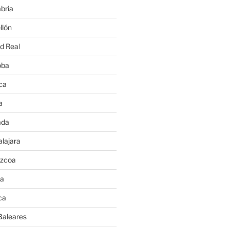
bria
llón
d Real
oba
ca
a
ada
lajara
úzcoa
va
ca
Baleares