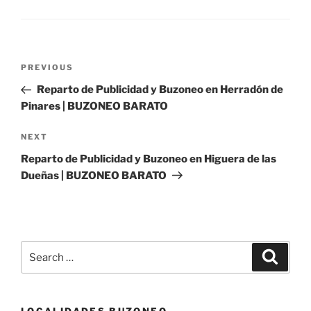
Post
Previous
PREVIOUS
navigation
Post
Reparto de Publicidad y Buzoneo en Herradón de
Pinares | BUZONEO BARATO
Next
NEXT
Post
Reparto de Publicidad y Buzoneo en Higuera de las
Dueñas | BUZONEO BARATO
Search
Search
for: