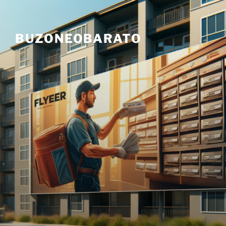
Skip
to
content
BUZONEOBARATO