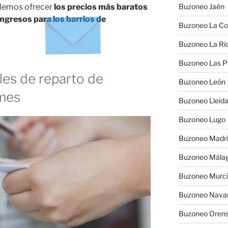
odemos ofrecer
los precios más baratos
Buzoneo Jaén
ngresos para los barrios de
Buzoneo La Co
Buzoneo La Rio
Buzoneo Las 
es de reparto de
Buzoneo León
ymes
Buzoneo Lleid
Buzoneo Lugo
Buzoneo Madr
Buzoneo Mála
Buzoneo Murc
Buzoneo Nava
Buzoneo Oren