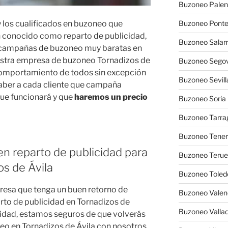
Buzoneo Palen
 los cualificados en buzoneo que
Buzoneo Pont
 conocido como reparto de publicidad,
Buzoneo Sala
ir campañas de buzoneo muy baratas en
uestra empresa de buzoneo Tornadizos de
Buzoneo Segov
comportamiento de todos sin excepción
Buzoneo Sevill
 saber a cada cliente que campaña
que funcionará y que
haremos un precio
Buzoneo Soria
Buzoneo Tarra
Buzoneo Tener
n reparto de publicidad para
Buzoneo Terue
s de Ávila
Buzoneo Toled
resa que tenga un buen retorno de
Buzoneo Valen
rto de publicidad en Tornadizos de
Buzoneo Vallad
ividad, estamos seguros de que volverás
o en Tornadizos de Ávila con nosotros,