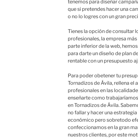
tenemos para diseñar campañ
que si pretendes hacer una c
o no lo logres con un gran pr
Tienes la opción de consultar 
profesionales, la empresa más 
parte inferior de la web, hemo
para darte un diseño de plan de
rentable con un presupuesto a
Para poder obetener tu presup
Tornadizos de Ávila, rellena el
profesionales en las localidade
enseñarte como trabajaríamos
en Tornadizos de Ávila. Sabemo
no fallar y hacer una estrategi
económico pero sobretodo efect
confeccionamos en la gran may
nuestros clientes, por este m