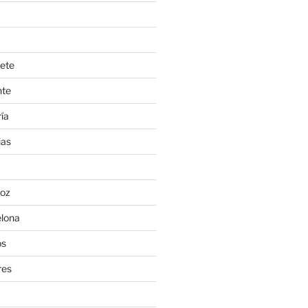
ete
nte
ía
ias
oz
lona
os
res