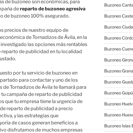
as de buzoneo son económicas, para
Buzoneo Canta
ampaña de
reparto de buzoneo agresiva
ecio de buzoneo 100% asegurado.
Buzoneo Caste
Buzoneo Ciuda
los precios de nuestro equipo de
económica de Tornadizos de Ávila, en la
Buzoneo Córd
s investigado las opciones más rentables
Buzoneo Cuen
 reparto de publicidad en tu localidad
justado.
Buzoneo Giron
Buzoneo Gran
uesto por tu servicio de buzoneo en
 apartado para contactar y uno de los
Buzoneo Guada
s de Tornadizos de Ávila te llamará para
Buzoneo Guip
 tu campaña de reparto de publicidad
s que tu empresa tiene la urgencia de
Buzoneo Huel
a de reparto de publicidad a precio
Buzoneo Hues
iva, y las estrategias que
oría de casos generan beneficios a
Buzoneo Islas 
otivo disfrutamos de muchos empresas