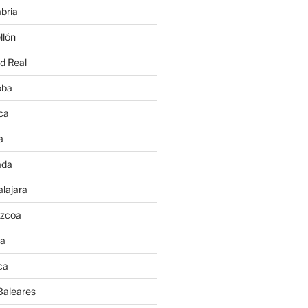
bria
llón
d Real
oba
ca
a
ada
lajara
úzcoa
va
ca
Baleares