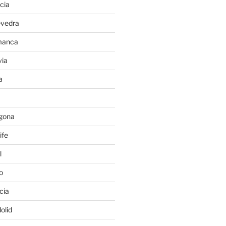
cia
evedra
manca
ia
a
gona
ife
l
o
cia
olid