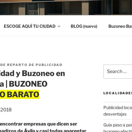
ESCOGE AQUÍ TU CIUDAD
BLOG (nuevo)
Buzoneo Ba
DE REPARTO DE PUBLICIDAD
Search
idad y Buzoneo en
for:
ila | BUZONEO
LOCALIDADE
Publicidad local
, 2018
desventajas
y encontrar empresas que dicen ser
Guía paso a p
adizos de Ávila y casi todas aparentar
buzoneo efecti