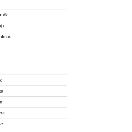
ruña
ja
Palmas
a
id
ga
ia
rra
se