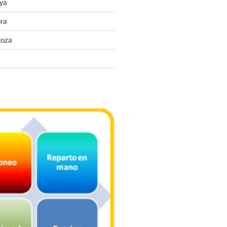
ya
ra
goza