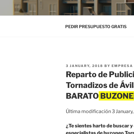
PEDIR PRESUPUESTO GRATIS
POSTED
3 JANUARY, 2018
BY
EMPRESA 
ON
Reparto de Public
Tornadizos de Áv
BARATO
Última modificación 3 January
¿Te sientes harto de buscar 
especialistas de buzoneo Torn