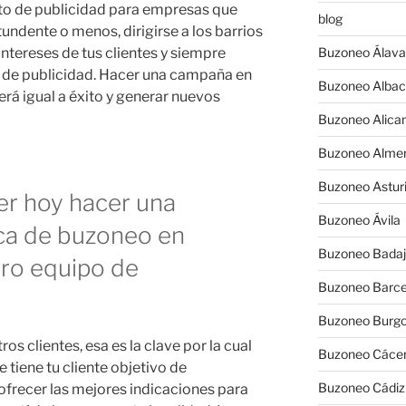
rto de publicidad para empresas que
blog
ndente o menos, dirigirse a los barrios
tereses de tus clientes y siempre
Buzoneo Álava
 de publicidad. Hacer una campaña en
Buzoneo Albac
á igual a éxito y generar nuevos
Buzoneo Alica
Buzoneo Almer
Buzoneo Astur
er hoy hacer una
Buzoneo Ávila
a de buzoneo en
Buzoneo Badaj
ro equipo de
Buzoneo Barce
Buzoneo Burg
s clientes, esa es la clave por la cual
Buzoneo Cáce
tiene tu cliente objetivo de
Buzoneo Cádiz
recer las mejores indicaciones para