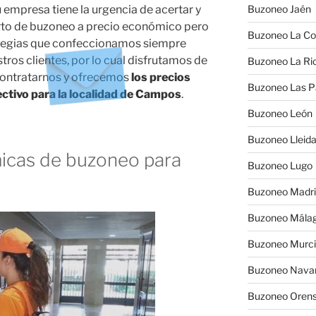
mpresa tiene la urgencia de acertar y
Buzoneo Jaén
rto de buzoneo a precio económico pero
Buzoneo La Co
rategias que confeccionamos siempre
tros clientes, por lo cual disfrutamos de
Buzoneo La Rio
contratarnos y ofrecemos
los precios
Buzoneo Las 
ctivo para la localidad de Campos
.
Buzoneo León
Buzoneo Lleid
cas de buzoneo para
Buzoneo Lugo
Buzoneo Madr
Buzoneo Mála
Buzoneo Murc
Buzoneo Nava
Buzoneo Oren