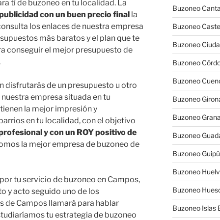
a tí de buzoneo en tu localidad. La
Buzoneo Canta
publicidad con un buen precio final
la
consulta los enlaces de nuestra empresa
Buzoneo Caste
supuestos más baratos y el plan que te
Buzoneo Ciuda
ara conseguir el mejor presupuesto de
.
Buzoneo Córd
Buzoneo Cuen
 disfrutarás de un presupuesto u otro
nuestra empresa situada en tu
Buzoneo Giron
tienen la mejor impresión y
Buzoneo Gran
rrios en tu localidad, con el objetivo
rofesional y con un ROY positivo de
Buzoneo Guada
 somos la mejor empresa de buzoneo de
Buzoneo Guip
Buzoneo Huel
 por tu servicio de buzoneo en Campos,
Buzoneo Hues
to y acto seguido uno de los
es de Campos llamará para hablar
Buzoneo Islas 
studiaríamos tu estrategia de buzoneo