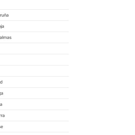
ruña
ja
Palmas
a
id
ga
ia
rra
se