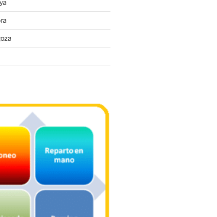
ya
ra
goza