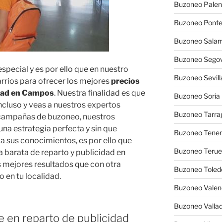
Buzoneo Palen
Buzoneo Pont
Buzoneo Sala
Buzoneo Segov
pecial y es por ello que en nuestro
Buzoneo Sevill
rrios para ofrecer los mejores
precios
idad en Campos
. Nuestra finalidad es que
Buzoneo Soria
incluso y veas a nuestros expertos
Buzoneo Tarra
campañas de buzoneo, nuestros
na estrategia perfecta y sin que
Buzoneo Tener
sus conocimientos, es por ello que
Buzoneo Terue
barata de reparto y publicidad en
 mejores resultados que con otra
Buzoneo Toled
 en tu localidad.
Buzoneo Valen
Buzoneo Vallad
e en reparto de publicidad