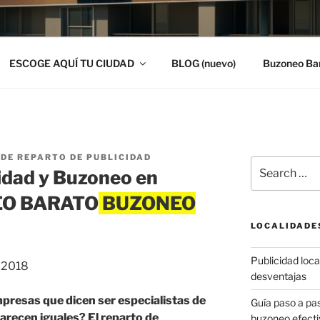
ESCOGE AQUÍ TU CIUDAD
BLOG (nuevo)
Buzoneo Ba
DE REPARTO DE PUBLICIDAD
Search
idad y Buzoneo en
for:
EO BARATO
LOCALIDADE
Publicidad local
, 2018
desventajas
presas que dicen ser especialistas de
Guía paso a p
recen iguales? El reparto de
buzoneo efecti