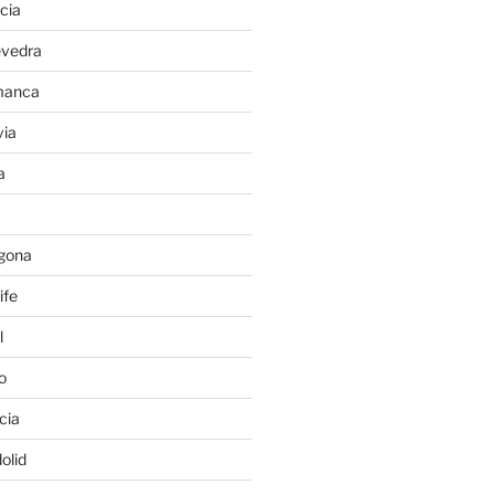
cia
evedra
manca
ia
a
gona
ife
l
o
cia
olid