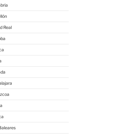
bria
llón
d Real
oba
ca
a
ada
lajara
úzcoa
va
ca
Baleares