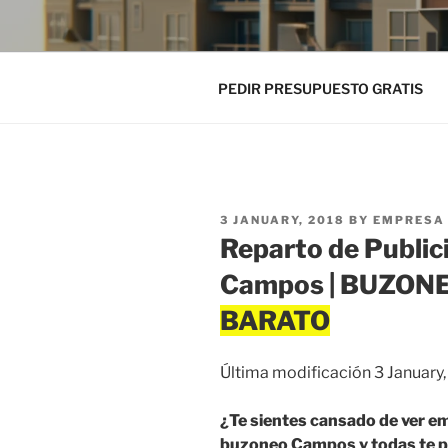
PEDIR PRESUPUESTO GRATIS
POSTED
3 JANUARY, 2018
BY
EMPRESA 
ON
Reparto de Public
Campos | BUZON
Última modificación 3 January
¿Te sientes cansado de ver em
buzoneo Campos y todas te pa