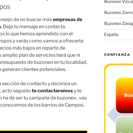
Buzoneo Vizca
mpos
Buzoneo Zamo
onsejo de no buscar más
empresas de
Buzoneo Zara
s
. Deja tu mensaje en contacta,
os lo que hemos aprendido con el
España
ampos y verás como vamos a ofrecerte
recios más bajos en reparto de
 amplio plan de servicios hará que ni
CONFIANZA
 presupuesto de buzoneo en tu localidad,
se generan clientes potenciales.
la sección de contacto y decirnos un
l, acto seguido
te contactaremos
y te
 ha de ser tu campaña de buzoneo , vas
ue conocemos de los barrios de Campos.