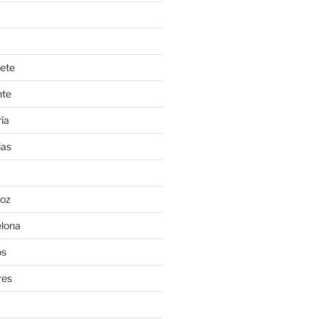
ete
nte
ía
ias
oz
lona
os
res