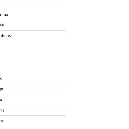
ruña
ja
Palmas
a
id
ga
ia
rra
se