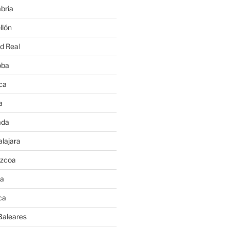
bria
llón
d Real
oba
ca
a
ada
lajara
úzcoa
va
ca
Baleares