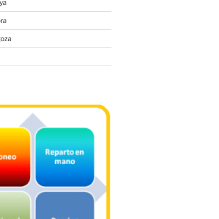
ya
ra
goza