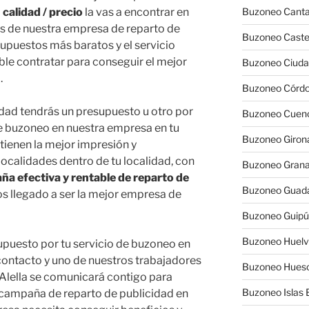
 calidad / precio
la vas a encontrar en
Buzoneo Canta
os de nuestra empresa de reparto de
Buzoneo Caste
upuestos más baratos y el servicio
able contratar para conseguir el mejor
Buzoneo Ciuda
.
Buzoneo Córd
idad tendrás un presupuesto u otro por
Buzoneo Cuen
 de buzoneo en nuestra empresa en tu
Buzoneo Giron
tienen la mejor impresión y
ocalidades dentro de tu localidad, con
Buzoneo Gran
a efectiva y rentable de reparto de
Buzoneo Guada
s llegado a ser la mejor empresa de
Buzoneo Guip
Buzoneo Huel
supuesto por tu servicio de buzoneo en
e contacto y uno de nuestros trabajadores
Buzoneo Hues
 Alella se comunicará contigo para
Buzoneo Islas 
campaña de reparto de publicidad en