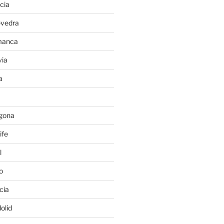
cia
evedra
manca
ia
a
gona
ife
l
o
cia
olid