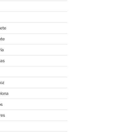
ete
nte
ía
ias
oz
lona
os
res