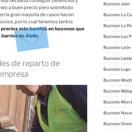
esa necesita conseguir beneficios y
Buzoneo Jaén
oneo a buen precio pero sobretodo
en la gran mayoría de casos hacen
Buzoneo La Co
socios, por lo cual tenemos tantos
Buzoneo La Rio
s precios más baratos en buzoneo que
 barrios de Alella
.
Buzoneo Las 
Buzoneo León
Buzoneo Lleid
es de reparto de
Buzoneo Lugo
 empresa
Buzoneo Madr
Buzoneo Mála
Buzoneo Murc
Buzoneo Nava
Buzoneo Oren