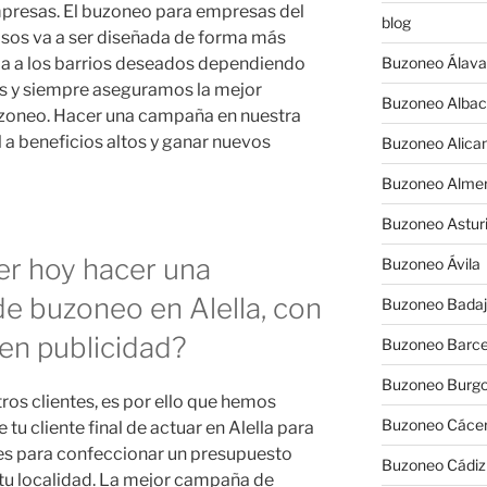
presas. El buzoneo para empresas del
blog
osos va a ser diseñada de forma más
da a los barrios deseados dependiendo
Buzoneo Álava
tes y siempre aseguramos la mejor
Buzoneo Albac
buzoneo. Hacer una campaña en nuestra
a beneficios altos y ganar nuevos
Buzoneo Alica
Buzoneo Almer
Buzoneo Astur
er hoy hacer una
Buzoneo Ávila
e buzoneo en Alella, con
Buzoneo Badaj
en publicidad?
Buzoneo Barce
Buzoneo Burg
os clientes, es por ello que hemos
Buzoneo Cáce
tu cliente final de actuar en Alella para
nes para confeccionar un presupuesto
Buzoneo Cádiz
 tu localidad. La mejor campaña de