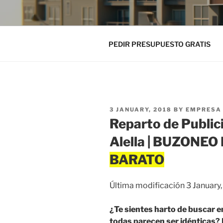
PEDIR PRESUPUESTO GRATIS
POSTED
3 JANUARY, 2018
BY
EMPRESA 
ON
Reparto de Public
Alella | BUZONE
Última modificación 3 January
¿Te sientes harto de buscar e
todas parecen ser idénticas? 