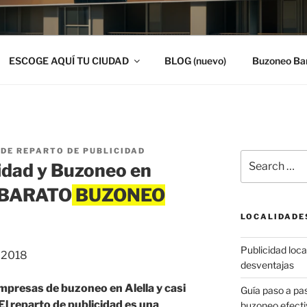
ESCOGE AQUÍ TU CIUDAD
BLOG (nuevo)
Buzoneo Ba
DE REPARTO DE PUBLICIDAD
Search
idad y Buzoneo en
for:
O BARATO
LOCALIDADE
Publicidad local
, 2018
desventajas
mpresas de buzoneo en Alella y casi
Guía paso a p
El reparto de publicidad es una
buzoneo efecti