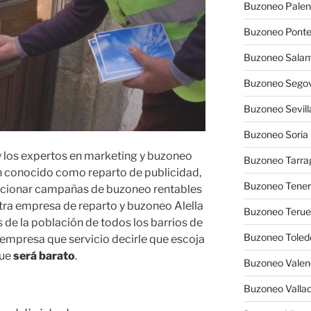
Buzoneo Palen
Buzoneo Pont
Buzoneo Sala
Buzoneo Segov
Buzoneo Sevill
Buzoneo Soria
y los expertos en marketing y buzoneo
Buzoneo Tarra
 conocido como reparto de publicidad,
Buzoneo Tener
eccionar campañas de buzoneo rentables
stra empresa de reparto y buzoneo Alella
Buzoneo Terue
s de la población de todos los barrios de
Buzoneo Toled
a empresa que servicio decirle que escoja
que
será barato
.
Buzoneo Valen
Buzoneo Vallad