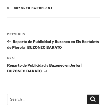
CATEGORIES
BUZONEO BARCELONA
Post
Previous
PREVIOUS
navigation
Post
Reparto de Publicidad y Buzoneo en Els Hostalets
de Pierola | BUZONEO BARATO
Next
NEXT
Post
Reparto de Publicidad y Buzoneo en Jorba |
BUZONEO BARATO
Search
Search
for: