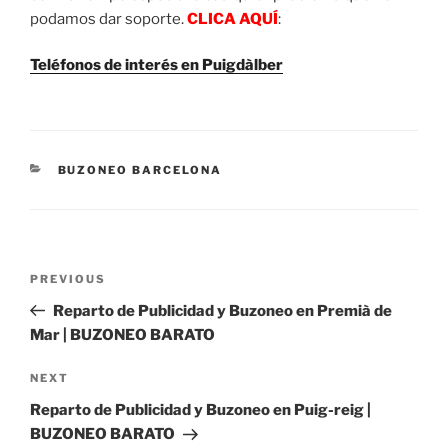
podamos dar soporte.
CLICA AQUÍ
:
Teléfonos de interés en Puigdàlber
CATEGORIES
BUZONEO BARCELONA
Post
Previous
PREVIOUS
navigation
Post
Reparto de Publicidad y Buzoneo en Premià de
Mar | BUZONEO BARATO
Next
NEXT
Post
Reparto de Publicidad y Buzoneo en Puig-reig |
BUZONEO BARATO