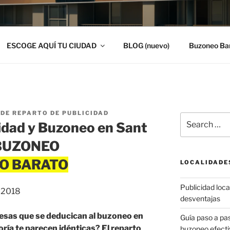
ESCOGE AQUÍ TU CIUDAD
BLOG (nuevo)
Buzoneo Ba
DE REPARTO DE PUBLICIDAD
Search
idad y Buzoneo en Sant
for:
| BUZONEO
LOCALIDADE
Publicidad local
, 2018
desventajas
resas que se deducican al buzoneo en
Guía paso a p
oría te parecen idénticas? El reparto
buzoneo efecti