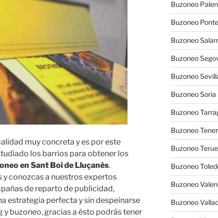
Buzoneo Palen
Buzoneo Pont
Buzoneo Sala
Buzoneo Segov
Buzoneo Sevill
Buzoneo Soria
Buzoneo Tarra
Buzoneo Tener
calidad muy concreta y es por este
Buzoneo Terue
udiado los barrios para obtener los
oneo en Sant Boi de Lluçanès
.
Buzoneo Toled
 y conozcas a nuestros expertos
Buzoneo Valen
añas de reparto de publicidad,
a estrategia perfecta y sin despeinarse
Buzoneo Vallad
 y buzoneo, gracias a ésto podrás tener