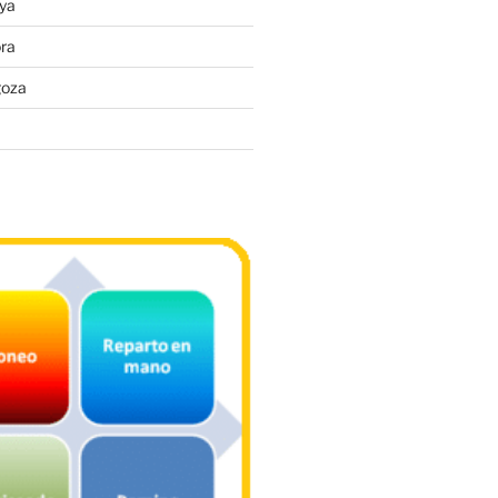
ya
ra
goza