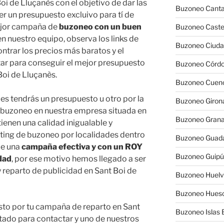
Boi de Lluçanès con el objetivo de dar las
Buzoneo Canta
r un presupuesto excluivo para tí de
mejor campaña de
buzoneo con un buen
Buzoneo Caste
en nuestro equipo, observa los links de
Buzoneo Ciuda
trar los precios más baratos y el
atar para conseguir el mejor presupuesto
Buzoneo Córd
Boi de Lluçanès.
Buzoneo Cuen
s tendrás un presupuesto u otro por la
Buzoneo Giron
e buzoneo en nuestra empresa situada en
Buzoneo Gran
tienen una calidad inigualable y
ting de buzoneo por localidades dentro
Buzoneo Guada
 de una
campaña efectiva y con un ROY
Buzoneo Guip
idad
, por ese motivo hemos llegado a ser
reparto de publicidad en Sant Boi de
Buzoneo Huel
Buzoneo Hues
sto por tu campaña de reparto en Sant
Buzoneo Islas 
rtado para contactar y uno de nuestros