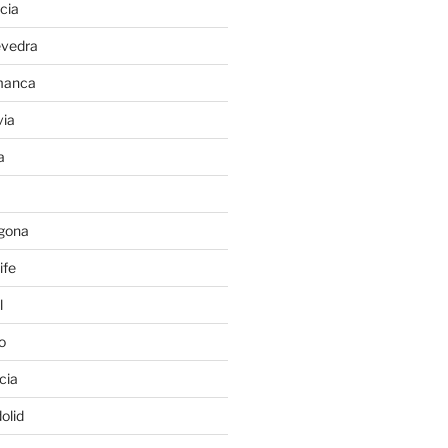
cia
evedra
manca
ia
a
gona
ife
l
o
cia
olid