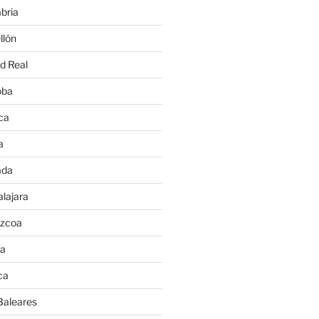
bria
llón
d Real
oba
ca
a
ada
lajara
úzcoa
va
ca
Baleares