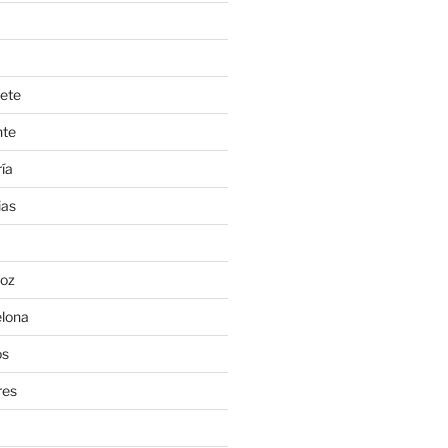
ete
nte
ía
ias
oz
lona
os
res