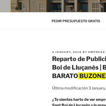
PEDIR PRESUPUESTO GRATIS
POSTED
3 JANUARY, 2018
BY
EMPRESA 
ON
Reparto de Public
Boi de Lluçanès 
BARATO
Última modificación 3 January
¿Te sientes harto de ver emp
Sant Boi de Lluçanès y la may