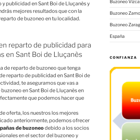
Buzoneo Vizca
y publicidad en Sant Boi de Lluçanès y
ndrás mejores resultados que con la
Buzoneo Zamo
parto de buzoneo en tu localidad.
Buzoneo Zara
España
en reparto de publicidad para
as en Sant Boi de Lluçanès
CONFIANZA
a de reparto de buzoneo que tenga
e reparto de publicidad en Sant Boi de
ectividad, te aseguramos que vas a
 buzoneo en Sant Boi de Lluçanès en
rfectamente que podemos hacer que
e oferta, los nuestros los mejores
licado anteriormente, podemos ofrecer
pañas de buzoneo
debido a los socios
ionales en el sector del buzoneo y