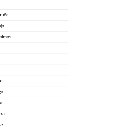
ruña
ja
Palmas
a
id
ga
ia
rra
se