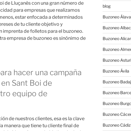
oi de Lluçanès con una gran número de
blog
licidad para empresas que realizamos
menos, estar enfocada a determinados
Buzoneo Álava
reses de tu cliente objetivo y
Buzoneo Albac
 imprenta de folletos para el buzoneo.
stra empresa de buzoneo es sinónimo de
Buzoneo Alica
Buzoneo Almer
Buzoneo Astur
 para hacer una campaña
Buzoneo Ávila
 en Sant Boi de
Buzoneo Badaj
tro equipo de
Buzoneo Barce
Buzoneo Burg
Buzoneo Cáce
ión de nuestros clientes, esa es la clave
Buzoneo Cádiz
a manera que tiene tu cliente final de