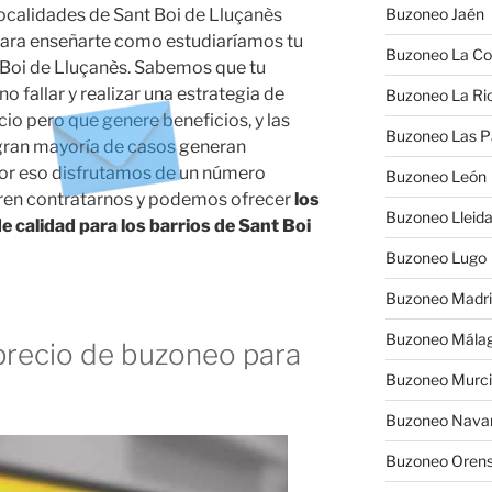
localidades de Sant Boi de Lluçanès
Buzoneo Jaén
 para enseñarte como estudiaríamos tu
Buzoneo La Co
 Boi de Lluçanès. Sabemos que tu
o fallar y realizar una estrategia de
Buzoneo La Rio
io pero que genere beneficios, y las
Buzoneo Las 
ran mayoría de casos generan
por eso disfrutamos de un número
Buzoneo León
ren contratarnos y podemos ofrecer
los
Buzoneo Lleid
 calidad para los barrios de Sant Boi
Buzoneo Lugo
Buzoneo Madr
Buzoneo Mála
recio de buzoneo para
Buzoneo Murc
Buzoneo Nava
Buzoneo Oren