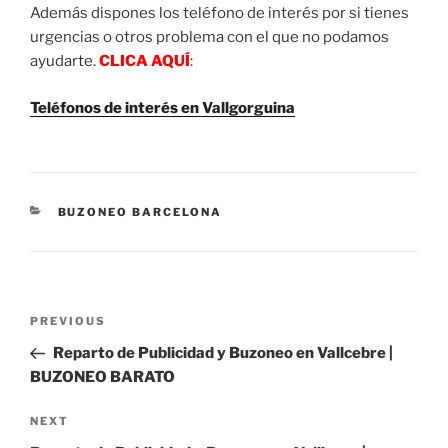
Además dispones los teléfono de interés por si tienes
urgencias o otros problema con el que no podamos
ayudarte.
CLICA AQUÍ
:
Teléfonos de interés en Vallgorguina
CATEGORIES
BUZONEO BARCELONA
Post
Previous
PREVIOUS
navigation
Post
Reparto de Publicidad y Buzoneo en Vallcebre |
BUZONEO BARATO
Next
NEXT
Post