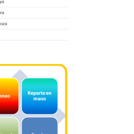
ya
ra
goza