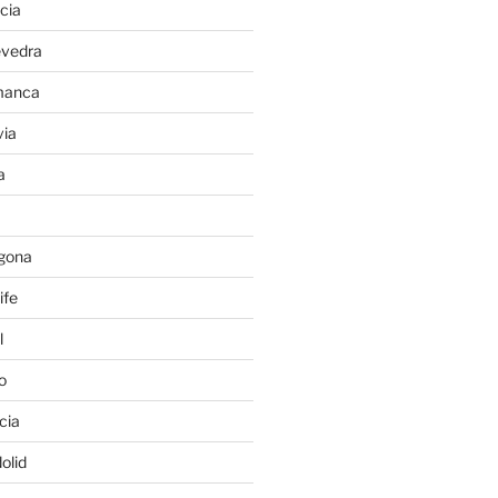
cia
evedra
manca
ia
a
gona
ife
l
o
cia
olid