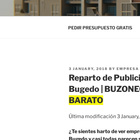
PEDIR PRESUPUESTO GRATIS
POSTED
3 JANUARY, 2018
BY
EMPRESA 
ON
Reparto de Public
Bugedo | BUZON
Última modificación 3 January
¿Te sientes harto de ver emp
Bugedo y casi todas parecen s