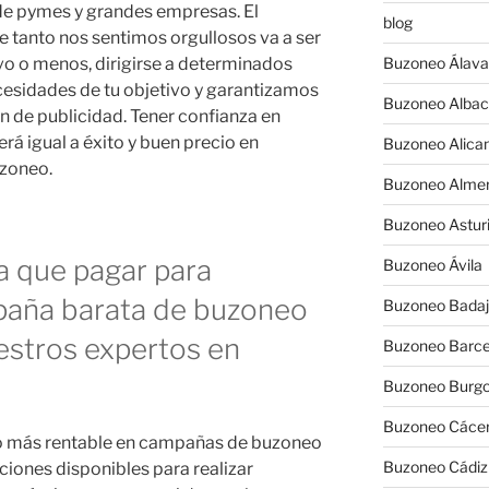
e pymes y grandes empresas. El
blog
 tanto nos sentimos orgullosos va a ser
o o menos, dirigirse a determinados
Buzoneo Álava
cesidades de tu objetivo y garantizamos
Buzoneo Albac
n de publicidad. Tener confianza en
á igual a éxito y buen precio en
Buzoneo Alica
zoneo.
Buzoneo Almer
Buzoneo Astur
a que pagar para
Buzoneo Ávila
paña barata de buzoneo
Buzoneo Badaj
estros expertos en
Buzoneo Barce
Buzoneo Burg
Buzoneo Cáce
cio más rentable en campañas de buzoneo
Buzoneo Cádiz
ciones disponibles para realizar