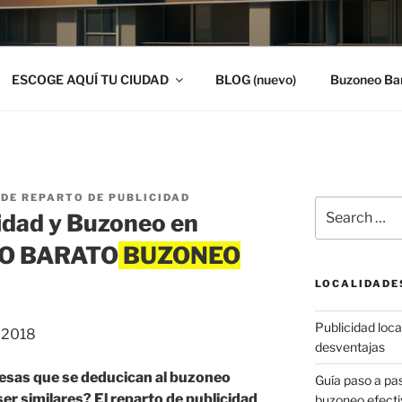
ESCOGE AQUÍ TU CIUDAD
BLOG (nuevo)
Buzoneo Ba
DE REPARTO DE PUBLICIDAD
Search
idad y Buzoneo en
for:
EO BARATO
LOCALIDADE
Publicidad local
, 2018
desventajas
resas que se deducican al buzoneo
Guía paso a p
er similares? El reparto de publicidad
buzoneo efecti