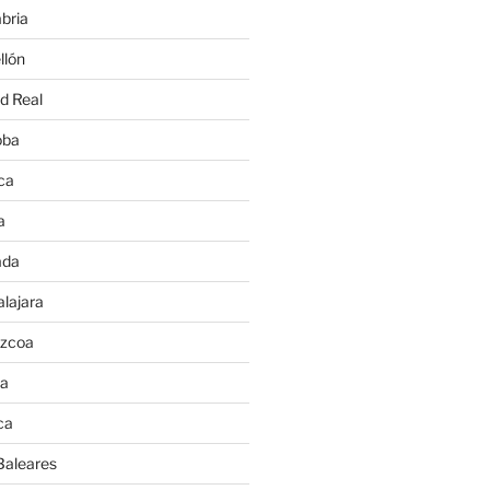
bria
llón
d Real
oba
ca
a
ada
lajara
úzcoa
va
ca
Baleares