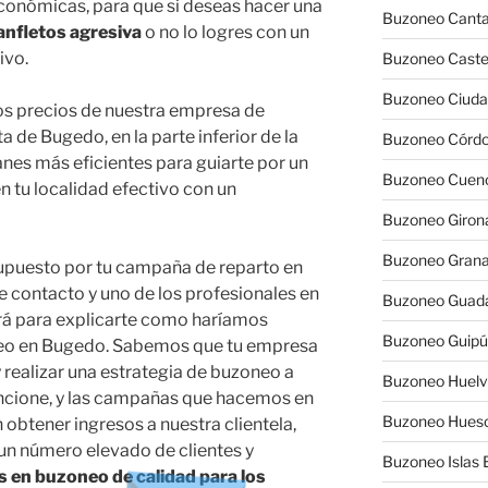
onómicas, para que si deseas hacer una
Buzoneo Canta
panfletos agresiva
o no lo logres con un
ivo.
Buzoneo Caste
Buzoneo Ciuda
los precios de nuestra empresa de
 de Bugedo, en la parte inferior de la
Buzoneo Córd
nes más eficientes para guiarte por un
Buzoneo Cuen
n tu localidad efectivo con un
Buzoneo Giron
Buzoneo Gran
supuesto por tu campaña de reparto en
e contacto y uno de los profesionales en
Buzoneo Guada
ará para explicarte como haríamos
Buzoneo Guip
eo en Bugedo. Sabemos que tu empresa
y realizar una estrategia de buzoneo a
Buzoneo Huel
ncione, y las campañas que hacemos en
Buzoneo Hues
obtener ingresos a nuestra clientela,
n número elevado de clientes y
Buzoneo Islas 
s en buzoneo de calidad para los