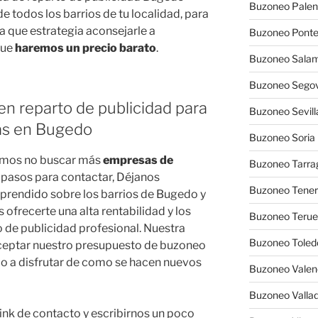
Buzoneo Palen
de todos los barrios de tu localidad, para
a que estrategia aconsejarle a
Buzoneo Pont
que
haremos un precio barato
.
Buzoneo Sala
Buzoneo Segov
en reparto de publicidad para
Buzoneo Sevill
as en Bugedo
Buzoneo Soria
amos no buscar más
empresas de
Buzoneo Tarra
s pasos para contactar, Déjanos
Buzoneo Tener
aprendido sobre los barrios de Bugedo y
frecerte una alta rentabilidad y los
Buzoneo Terue
 de publicidad profesional. Nuestra
Buzoneo Toled
 aceptar nuestro presupuesto de buzoneo
olo a disfrutar de como se hacen nuevos
Buzoneo Valen
Buzoneo Vallad
 link de contacto y escribirnos un poco