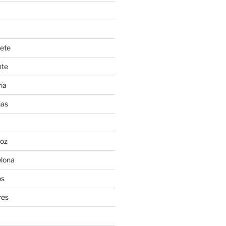
ete
nte
ía
ias
oz
lona
os
res