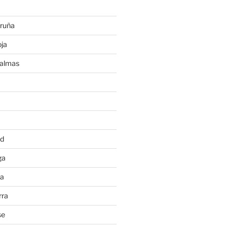
ruña
ja
Palmas
a
id
ga
ia
rra
se