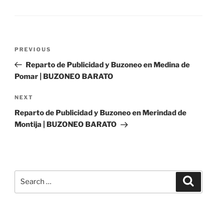
Post
Previous
PREVIOUS
navigation
Post
Reparto de Publicidad y Buzoneo en Medina de
Pomar | BUZONEO BARATO
Next
NEXT
Post
Reparto de Publicidad y Buzoneo en Merindad de
Montija | BUZONEO BARATO
Search
Search
for: