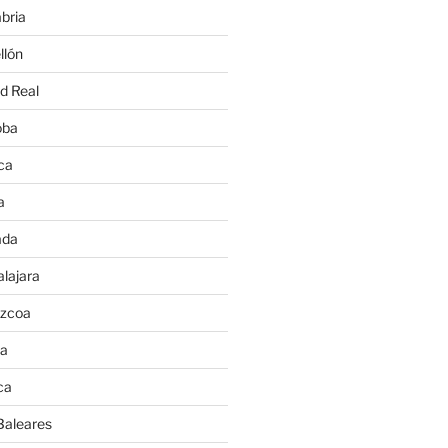
bria
llón
d Real
oba
ca
a
ada
lajara
úzcoa
va
ca
Baleares