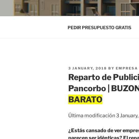
PEDIR PRESUPUESTO GRATIS
POSTED
3 JANUARY, 2018
BY
EMPRESA 
ON
Reparto de Public
Pancorbo | BUZ
Última modificación 3 January
¿Estás cansado de ver empre
parecen ser idénticas? El rep