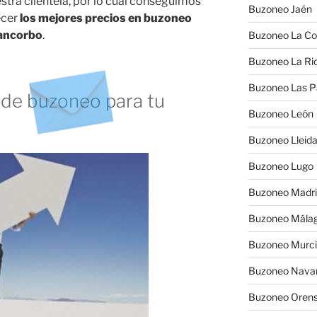
stra clientela, por lo cual conseguimos
Buzoneo Jaén
ecer
los mejores precios en buzoneo
Pancorbo
.
Buzoneo La Co
Buzoneo La Rio
Buzoneo Las 
de buzoneo para tu
Buzoneo León
Buzoneo Lleid
Buzoneo Lugo
Buzoneo Madr
Buzoneo Mála
Buzoneo Murc
Buzoneo Nava
Buzoneo Oren