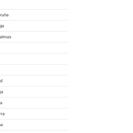
ruña
ja
Palmas
a
id
ga
ia
rra
se