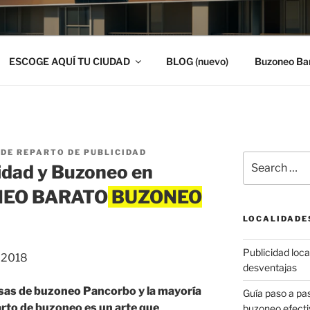
ESCOGE AQUÍ TU CIUDAD
BLOG (nuevo)
Buzoneo Ba
DE REPARTO DE PUBLICIDAD
Search
idad y Buzoneo en
for:
ONEO BARATO
LOCALIDADE
Publicidad local
, 2018
desventajas
sas de buzoneo Pancorbo y la mayoría
Guía paso a p
arto de buzoneo es un arte que
buzoneo efecti