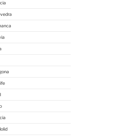
cia
evedra
manca
ia
a
gona
ife
l
o
cia
olid