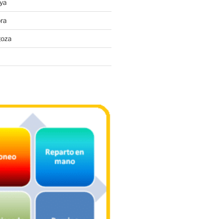
ya
ra
goza