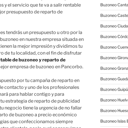
 y el servicio que te va a salir rentable
Buzoneo Canta
jor presupuesto de reparto de
Buzoneo Caste
Buzoneo Ciuda
s tendrás un presupuesto u otro por la
Buzoneo Córd
e buzoneo en nuestra empresa situada en
 tienen la mejor impresión y dividimos tu
Buzoneo Cuen
de tu localidad, con el fin de disfrutar
Buzoneo Giron
table de buzoneo y reparto de
 mejor empresa de buzoneo en Pancorbo.
Buzoneo Gran
Buzoneo Guada
supuesto por tu campaña de reparto en
de contacto y uno de los profesionales
Buzoneo Guip
mará para hablar contigo y para
Buzoneo Huel
u estrategia de reparto de publicidad
negocio tiene la urgencia de no fallar
Buzoneo Hues
eparto de buzoneo a precio económico
Buzoneo Islas 
ategias que confeccionamos siempre