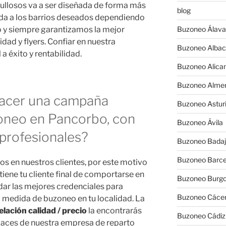
gullosos va a ser diseñada de forma más
blog
da a los barrios deseados dependiendo
vo y siempre garantizamos la mejor
Buzoneo Álava
idad y flyers. Confiar en nuestra
Buzoneo Albac
a éxito y rentabilidad.
Buzoneo Alica
Buzoneo Almer
hacer una campaña
Buzoneo Astur
neo en Pancorbo, con
Buzoneo Ávila
profesionales?
Buzoneo Badaj
Buzoneo Barce
s en nuestros clientes, por este motivo
ene tu cliente final de comportarse en
Buzoneo Burg
dar las mejores credenciales para
Buzoneo Cáce
 medida de buzoneo en tu localidad. La
lación calidad / precio
la encontrarás
Buzoneo Cádiz
nlaces de nuestra empresa de reparto