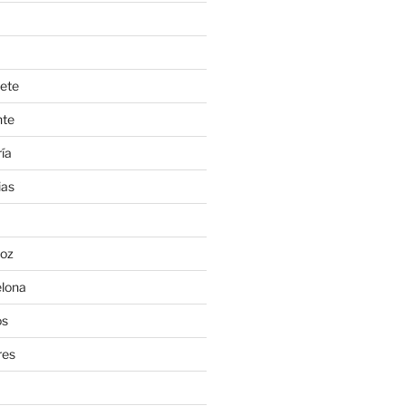
ete
nte
ía
ias
oz
lona
os
res