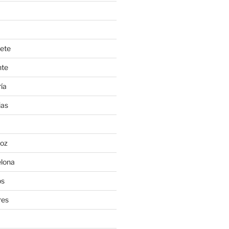
ete
nte
ía
ias
oz
lona
os
res