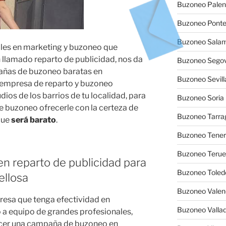
Buzoneo Palen
Buzoneo Pont
Buzoneo Sala
ales en marketing y buzoneo que
llamado reparto de publicidad, nos da
Buzoneo Segov
pañas de buzoneo baratas en
Buzoneo Sevill
 empresa de reparto y buzoneo
ios de los barrios de tu localidad, para
Buzoneo Soria
de buzoneo ofrecerle con la certeza de
Buzoneo Tarra
que
será barato
.
Buzoneo Tener
Buzoneo Terue
n reparto de publicidad para
Buzoneo Toled
llosa
Buzoneo Valen
resa que tenga efectividad en
Buzoneo Vallad
a equipo de grandes profesionales,
acer una campaña de buzoneo en