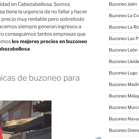
icidad en Cabezabellosa. Somos
Buzoneo Jaén
 tiene la urgencia de no fallar y hacer
Buzoneo La Co
n precio muy rentable pero sobretodo
hacemos siempre generan ingresos a
Buzoneo La Rio
tivo conseguimos tantos empresas que
Buzoneo Las 
ramos
los mejores precios en buzoneo
Cabezabellosa
.
Buzoneo León
Buzoneo Lleid
Buzoneo Lugo
cas de buzoneo para
Buzoneo Madr
Buzoneo Mála
Buzoneo Murc
Buzoneo Nava
Buzoneo Oren