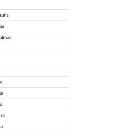
ruña
ja
Palmas
a
id
ga
ia
rra
se