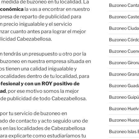
 medida de buzoneo en tu localidad. La
Buzoneo Canta
económica
la vas a encontrar en nuestro
presa de reparto de publicidad para
Buzoneo Caste
 precio inigualable y el servicio
Buzoneo Ciuda
zar cuanto antes para lograr el mejor
licidad Cabezabellosa.
Buzoneo Córd
Buzoneo Cuen
 tendrás un presupuesto u otro por la
e buzoneo en nuestra empresa situada en
Buzoneo Giron
os tienen una calidad inigualable y
Buzoneo Gran
calidades dentro de tu localidad, para
esional y con un ROY positivo de
Buzoneo Guada
dad
, por ese motivo somos la mejor
Buzoneo Guip
de publicidad de todo Cabezabellosa.
Buzoneo Huel
por tu servicio de buzoneo en
Buzoneo Hues
tado de contacto y acto seguido uno de
s en las localidades de Cabezabellosa
Buzoneo Islas 
para explicarte como estudiaríamos tu