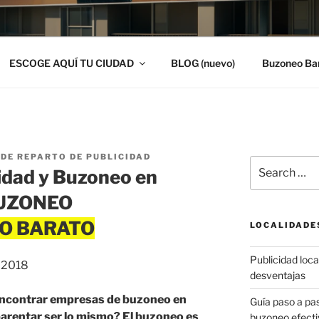
ESCOGE AQUÍ TU CIUDAD
BLOG (nuevo)
Buzoneo Ba
DE REPARTO DE PUBLICIDAD
Search
idad y Buzoneo en
for:
 BUZONEO
LOCALIDADE
Publicidad local
, 2018
desventajas
encontrar empresas de buzoneo en
Guía paso a p
parentar ser lo mismo? El buzoneo es
buzoneo efecti