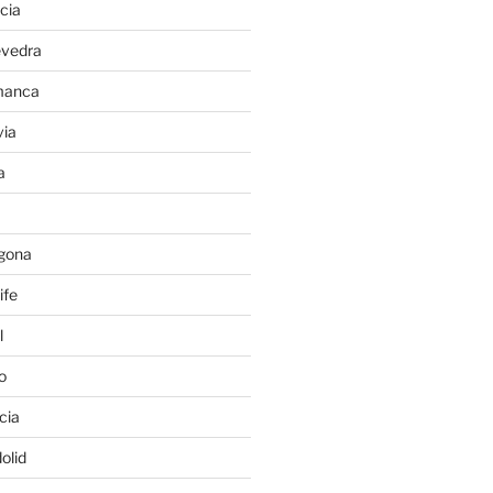
cia
evedra
manca
ia
a
gona
ife
l
o
cia
olid