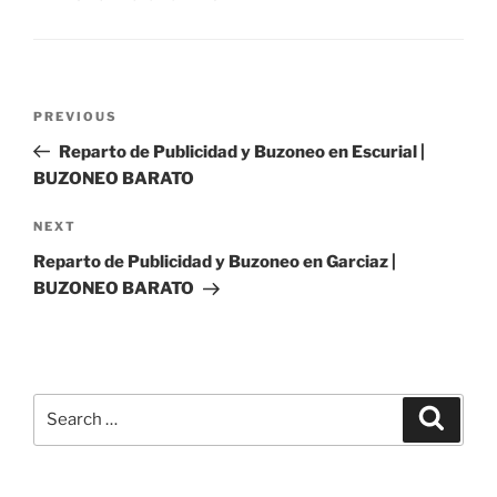
Post
Previous
PREVIOUS
navigation
Post
Reparto de Publicidad y Buzoneo en Escurial |
BUZONEO BARATO
Next
NEXT
Post
Reparto de Publicidad y Buzoneo en Garciaz |
BUZONEO BARATO
Search
Search
for: