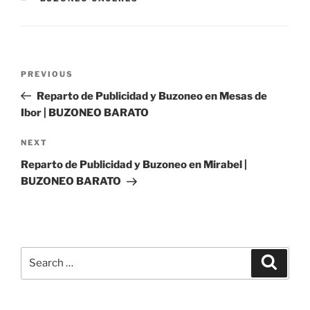
Post
Previous
PREVIOUS
navigation
Post
Reparto de Publicidad y Buzoneo en Mesas de
Ibor | BUZONEO BARATO
Next
NEXT
Post
Reparto de Publicidad y Buzoneo en Mirabel |
BUZONEO BARATO
Search
Search
for: