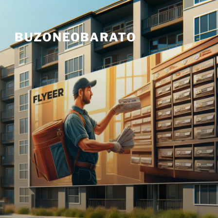
Skip
to
content
BUZONEOBARATO