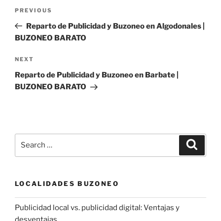
Post
Previous
PREVIOUS
navigation
Post
Reparto de Publicidad y Buzoneo en Algodonales |
BUZONEO BARATO
Next
NEXT
Post
Reparto de Publicidad y Buzoneo en Barbate |
BUZONEO BARATO
Search
Search
for:
LOCALIDADES BUZONEO
Publicidad local vs. publicidad digital: Ventajas y
desventajas