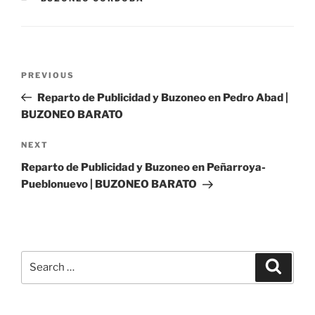
Post
Previous
PREVIOUS
navigation
Post
Reparto de Publicidad y Buzoneo en Pedro Abad |
BUZONEO BARATO
Next
NEXT
Post
Reparto de Publicidad y Buzoneo en Peñarroya-
Pueblonuevo | BUZONEO BARATO
Search
Search
for: