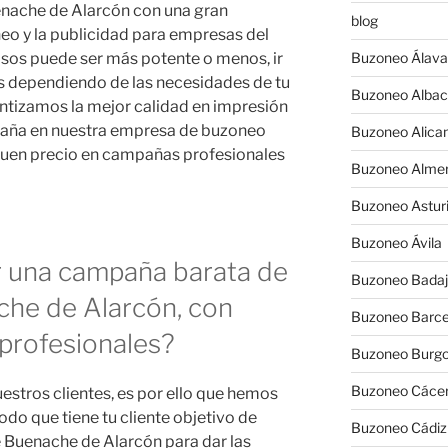
nache de Alarcón con una gran
blog
eo y la publicidad para empresas del
osos puede ser más potente o menos, ir
Buzoneo Álava
os dependiendo de las necesidades de tu
Buzoneo Albac
antizamos la mejor calidad en impresión
paña en nuestra empresa de buzoneo
Buzoneo Alica
y buen precio en campañas profesionales
Buzoneo Almer
Buzoneo Astur
Buzoneo Ávila
r una campaña barata de
Buzoneo Badaj
he de Alarcón, con
Buzoneo Barce
profesionales?
Buzoneo Burg
Buzoneo Cáce
estros clientes, es por ello que hemos
do que tiene tu cliente objetivo de
Buzoneo Cádiz
e Buenache de Alarcón para dar las