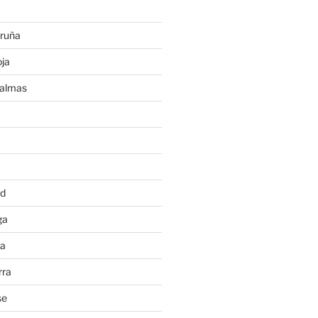
ruña
ja
Palmas
a
id
ga
ia
rra
se