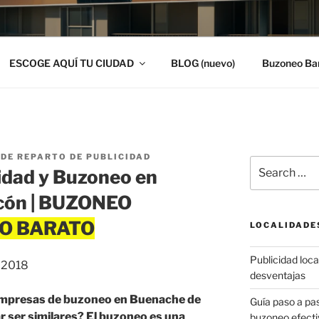
ESCOGE AQUÍ TU CIUDAD
BLOG (nuevo)
Buzoneo Ba
DE REPARTO DE PUBLICIDAD
Search
idad y Buzoneo en
for:
cón | BUZONEO
LOCALIDADE
Publicidad local
, 2018
desventajas
 empresas de buzoneo en Buenache de
Guía paso a p
r ser similares? El buzoneo es una
buzoneo efecti