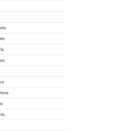
ete
nte
ía
ias
oz
lona
os
res