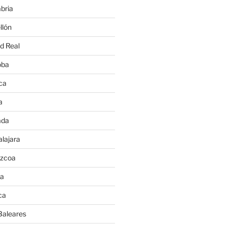
bria
llón
d Real
oba
ca
a
ada
lajara
úzcoa
va
ca
Baleares