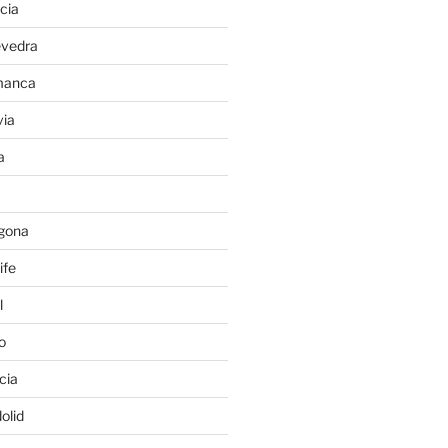
cia
evedra
manca
ia
a
gona
ife
l
o
cia
olid