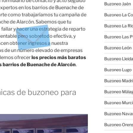
l formulario de contacto y acto seguido
Buzoneo Jaén
expertos en los barrios de Buenache de
carte como trabajaríamos tu campaña de
Buzoneo La Co
ache de Alarcón. Sabemos que tu
Buzoneo La Rio
 fallar y hacer una estrategia de reparto
rentable pero sobretodo efectiva, y
Buzoneo Las 
cen obtener ingresos a nuestra
Buzoneo León
amos de un número elevado de empresas
odemos ofrecer
los precios más baratos
Buzoneo Lleid
os barrios de Buenache de Alarcón
.
Buzoneo Lugo
Buzoneo Madr
cas de buzoneo para
Buzoneo Mála
Buzoneo Murc
Buzoneo Nava
Buzoneo Oren