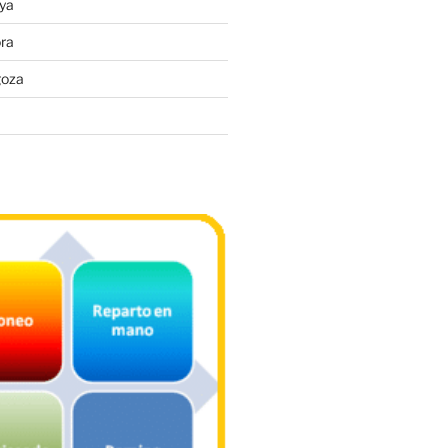
ya
ra
goza