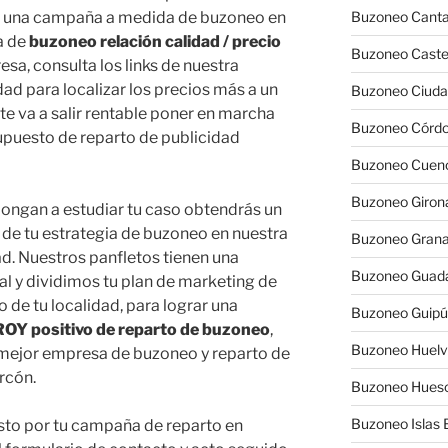
ar una campaña a medida de buzoneo en
Buzoneo Canta
a de
buzoneo relación calidad / precio
Buzoneo Caste
esa, consulta los links de nuestra
ad para localizar los precios más a un
Buzoneo Ciuda
 te va a salir rentable poner en marcha
Buzoneo Córd
supuesto de reparto de publicidad
Buzoneo Cuen
Buzoneo Giron
ongan a estudiar tu caso obtendrás un
n de tu estrategia de buzoneo en nuestra
Buzoneo Gran
d. Nuestros panfletos tienen una
Buzoneo Guada
al y dividimos tu plan de marketing de
 de tu localidad, para lograr una
Buzoneo Guip
ROY positivo de reparto de buzoneo
,
Buzoneo Huel
 mejor empresa de buzoneo y reparto de
rcón.
Buzoneo Hues
Buzoneo Islas 
sto por tu campaña de reparto en