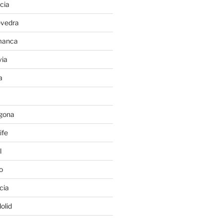
cia
evedra
manca
ia
a
gona
ife
l
o
cia
olid