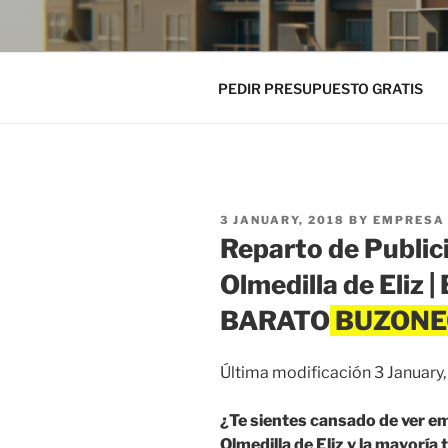
PEDIR PRESUPUESTO GRATIS
POSTED
3 JANUARY, 2018
BY
EMPRESA 
ON
Reparto de Public
Olmedilla de Eliz
BARATO
Última modificación 3 January
¿Te sientes cansado de ver e
Olmedilla de Eliz y la mayoría