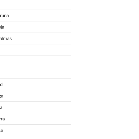
ruña
ja
Palmas
a
id
ga
ia
rra
se