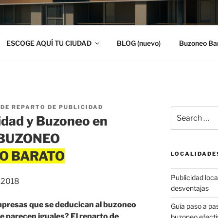
ESCOGE AQUÍ TU CIUDAD
BLOG (nuevo)
Buzoneo Ba
DE REPARTO DE PUBLICIDAD
Search
idad y Buzoneo en
for:
 | BUZONEO
LOCALIDADE
Publicidad local
, 2018
desventajas
mpresas que se deducican al buzoneo
Guía paso a p
 te parecen iguales? El reparto de
buzoneo efecti