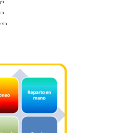
ya
ra
goza