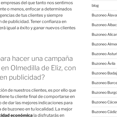
a empresas del que tanto nos sentimos
blog
nte o menos, enfocar a determinados
gencias de tus clientes y siempre
Buzoneo Álava
 de publicidad. Tener confianza en
Buzoneo Albac
á igual a éxito y ganar nuevos clientes
Buzoneo Alica
Buzoneo Almer
Buzoneo Astur
 para hacer una campaña
Buzoneo Ávila
en Olmedilla de Eliz, con
Buzoneo Badaj
en publicidad?
Buzoneo Barce
ión de nuestros clientes, es por ello que
Buzoneo Burg
ene tu cliente final de comportarse en
Buzoneo Cáce
vo de dar las mejores indicaciones para
 de buzoneo en tu localidad. La mejor
Buzoneo Cádiz
icidad económica
la disfrutarás en