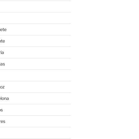
ete
nte
ía
ias
oz
lona
os
res