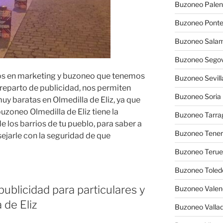
Buzoneo Palen
Buzoneo Pont
Buzoneo Sala
Buzoneo Segov
ados en marketing y buzoneo que tenemos
Buzoneo Sevill
reparto de publicidad, nos permiten
Buzoneo Soria
y baratas en Olmedilla de Eliz, ya que
uzoneo Olmedilla de Eliz tiene la
Buzoneo Tarra
e los barrios de tu pueblo, para saber a
Buzoneo Tener
sejarle con la seguridad de que
Buzoneo Terue
Buzoneo Toled
publicidad para particulares y
Buzoneo Valen
 de Eliz
Buzoneo Vallad