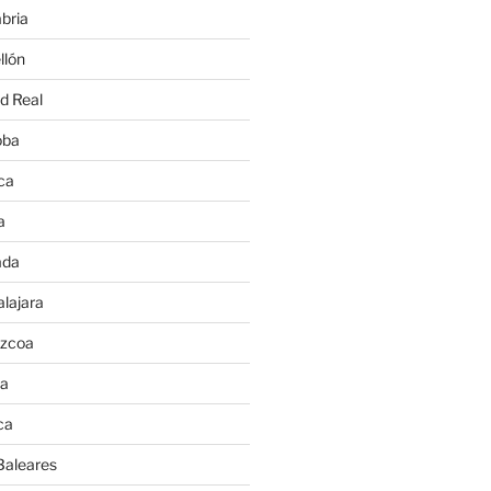
bria
llón
d Real
oba
ca
a
ada
lajara
úzcoa
va
ca
Baleares