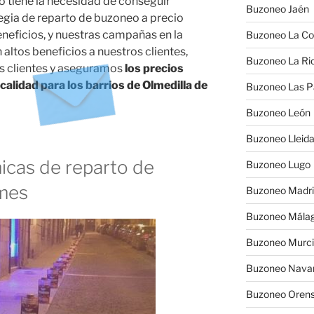
 tiene la necesidad de conseguir
Buzoneo Jaén
egia de reparto de buzoneo a precio
eficios, y nuestras campañas en la
Buzoneo La Co
altos beneficios a nuestros clientes,
Buzoneo La Rio
s clientes y aseguramos
los precios
alidad para los barrios de Olmedilla de
Buzoneo Las 
Buzoneo León
Buzoneo Lleid
cas de reparto de
Buzoneo Lugo
ymes
Buzoneo Madr
Buzoneo Mála
Buzoneo Murc
Buzoneo Nava
Buzoneo Oren