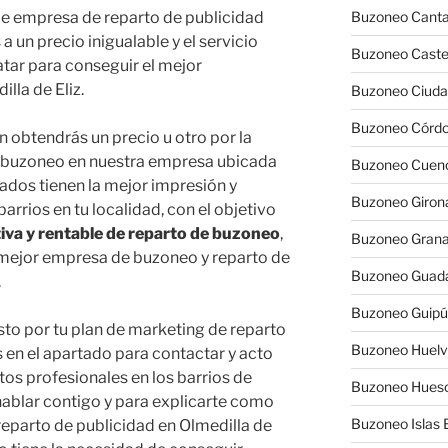
de empresa de reparto de publicidad
Buzoneo Canta
a un precio inigualable y el servicio
Buzoneo Caste
atar para conseguir el mejor
lla de Eliz.
Buzoneo Ciuda
Buzoneo Córd
 obtendrás un precio u otro por la
e buzoneo en nuestra empresa ubicada
Buzoneo Cuen
tados tienen la mejor impresión y
Buzoneo Giron
rrios en tu localidad, con el objetivo
va y rentable de reparto de buzoneo
,
Buzoneo Gran
 mejor empresa de buzoneo y reparto de
Buzoneo Guada
.
Buzoneo Guip
sto por tu plan de marketing de reparto
Buzoneo Huel
s en el apartado para contactar y acto
os profesionales en los barrios de
Buzoneo Hues
 hablar contigo y para explicarte como
Buzoneo Islas 
reparto de publicidad en Olmedilla de