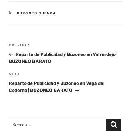
CATEGORIES
BUZONEO CUENCA
Post
Previous
PREVIOUS
navigation
Post
Reparto de Publicidad y Buzoneo en Valverdejo |
BUZONEO BARATO
Next
NEXT
Post
Reparto de Publicidad y Buzoneo en Vega del
Codorno | BUZONEO BARATO
Search
Search
for: