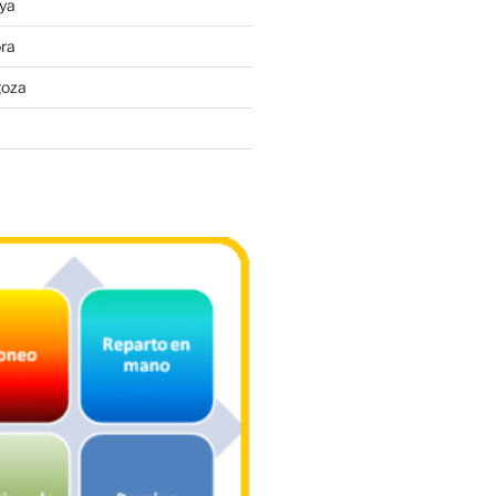
ya
ra
goza