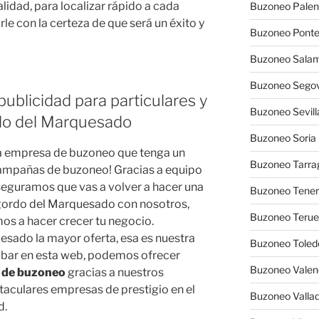
alidad, para localizar rápido a cada
Buzoneo Palen
le con la certeza de que será un éxito y
Buzoneo Pont
Buzoneo Sala
Buzoneo Segov
publicidad para particulares y
Buzoneo Sevill
rdo del Marquesado
Buzoneo Soria
 empresa de buzoneo que tenga un
Buzoneo Tarra
campañas de buzoneo! Gracias a equipo
seguramos que vas a volver a hacer una
Buzoneo Tener
gordo del Marquesado con nosotros,
Buzoneo Terue
s a hacer crecer tu negocio.
esado la mayor oferta, esa es nuestra
Buzoneo Toled
bar en esta web, podemos ofrecer
Buzoneo Valen
 de buzoneo
gracias a nuestros
taculares empresas de prestigio en el
Buzoneo Vallad
d.