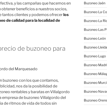
fectiva, y las campañas que hacemos en
Buzoneo Jaén
 obtener beneficios a nuestros socios,
Buzoneo La Co
e tantos clientes y podemos ofrecer
los
o de calidad para la localidad de
Buzoneo La Rio
Buzoneo Las 
Buzoneo León
recio de buzoneo para
Buzoneo Lleid
Buzoneo Lugo
Buzoneo Madr
Buzoneo Mála
 en buzoneo con los que contamos,
Buzoneo Murc
licidad, nos da la posibilidad de
Buzoneo Nava
neo rentables y baratas en Villalgordo
a empresa de buzoneo Villalgordo del
Buzoneo Oren
a de ritmos de vida de todos sin