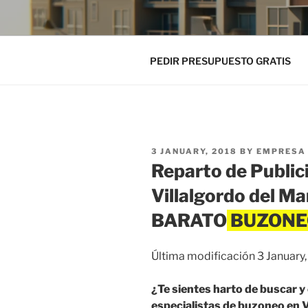
PEDIR PRESUPUESTO GRATIS
POSTED
3 JANUARY, 2018
BY
EMPRESA 
ON
Reparto de Public
Villalgordo del 
BARATO
Última modificación 3 January
¿Te sientes harto de buscar 
especialistas de buzoneo en V