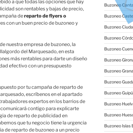
ebido a que todas las opciones que hay
Buzoneo Canta
cidad son rentables y bajas de precio,
 campaña de
reparto de flyers o
Buzoneo Caste
res con un buen precio de buzoneo y
Buzoneo Ciuda
Buzoneo Córd
 de nuestra empresa de buzoneo, la
Buzoneo Cuen
lalgordo del Marquesado, en esta
ones más rentables para darte un diseño
Buzoneo Giron
idad efectivo con un presupuesto
Buzoneo Gran
Buzoneo Guada
supuesto por tu campaña de reparto de
Buzoneo Guip
Marquesado, escríbenos en el apartado
trabajadores expertos en los barrios de
Buzoneo Huel
 comunicará contigo para explicarte
Buzoneo Hues
ia de reparto de publicidad en
abemos que tu negocio tiene la urgencia
Buzoneo Islas 
gia de reparto de buzoneo a un precio