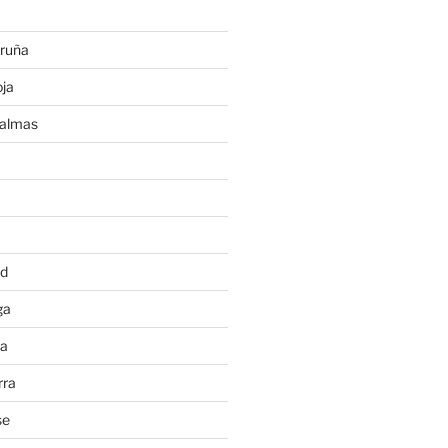
ruña
ja
Palmas
a
id
ga
ia
rra
se