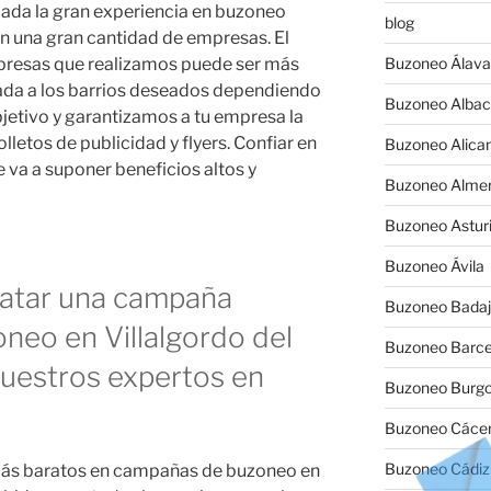
ada la gran experiencia en buzoneo
blog
n una gran cantidad de empresas. El
presas que realizamos puede ser más
Buzoneo Álava
ada a los barrios deseados dependiendo
Buzoneo Albac
objetivo y garantizamos a tu empresa la
lletos de publicidad y flyers. Confiar en
Buzoneo Alica
va a suponer beneficios altos y
Buzoneo Almer
Buzoneo Astur
Buzoneo Ávila
ratar una campaña
Buzoneo Badaj
neo en Villalgordo del
Buzoneo Barce
uestros expertos en
Buzoneo Burg
Buzoneo Cáce
Buzoneo Cádiz
 más baratos en campañas de buzoneo en