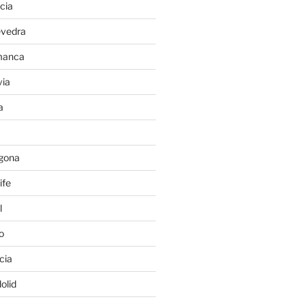
cia
evedra
manca
ia
a
gona
ife
l
o
cia
olid