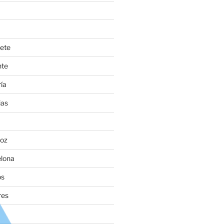
ete
nte
ía
ias
oz
lona
os
res