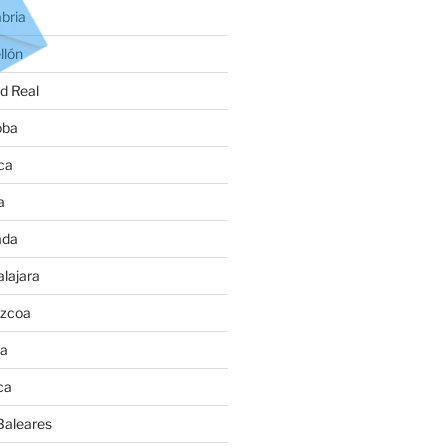
bria
llón
d Real
oba
ca
a
ada
lajara
úzcoa
va
ca
Baleares