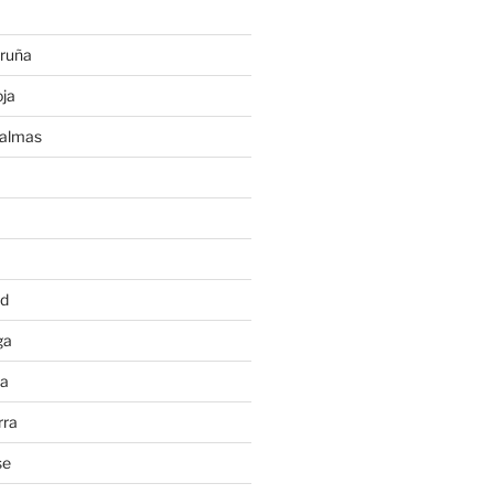
ruña
ja
Palmas
a
id
ga
ia
rra
se