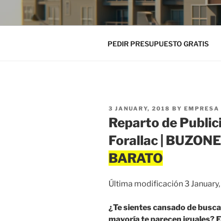
PEDIR PRESUPUESTO GRATIS
POSTED
3 JANUARY, 2018
BY
EMPRESA 
ON
Reparto de Public
Forallac | BUZO
Última modificación 3 January
¿Te sientes cansado de busca
mayoría te parecen iguales? 