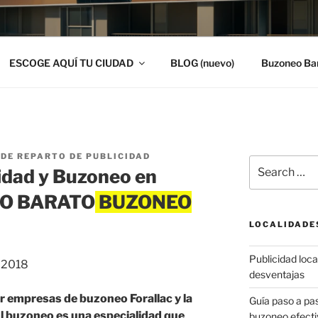
ESCOGE AQUÍ TU CIUDAD
BLOG (nuevo)
Buzoneo Ba
DE REPARTO DE PUBLICIDAD
Search
idad y Buzoneo en
for:
NEO BARATO
LOCALIDADE
Publicidad local
, 2018
desventajas
r empresas de buzoneo Forallac y la
Guía paso a p
El buzoneo es una especialidad que
buzoneo efecti