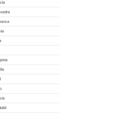
cia
evedra
manca
ia
a
gona
ife
l
o
cia
olid