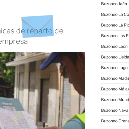
Buzoneo Jaén
Buzoneo La Co
Buzoneo La Rio
cas de reparto de
Buzoneo Las 
 empresa
Buzoneo León
Buzoneo Lleid
Buzoneo Lugo
Buzoneo Madr
Buzoneo Mála
Buzoneo Murc
Buzoneo Nava
Buzoneo Oren