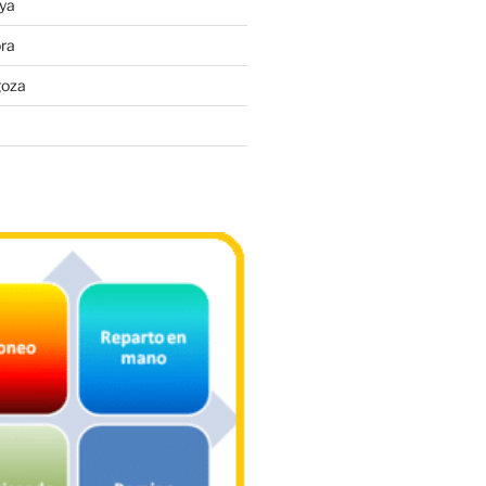
ya
ra
goza