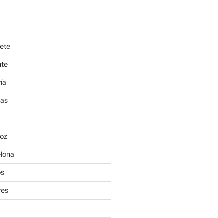
ete
nte
ía
ias
oz
lona
os
res