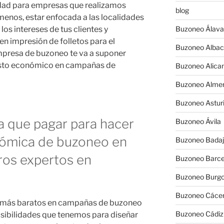
cidad para empresas que realizamos
blog
enos, estar enfocada a las localidades
os intereses de tus clientes y
Buzoneo Álava
en impresión de folletos para el
Buzoneo Albac
mpresa de buzoneo te va a suponer
uesto económico en campañas de
Buzoneo Alica
Buzoneo Almer
Buzoneo Astur
a que pagar para hacer
Buzoneo Ávila
ómica de buzoneo en
Buzoneo Badaj
tros expertos en
Buzoneo Barce
Buzoneo Burg
Buzoneo Cáce
os más baratos en campañas de buzoneo
Buzoneo Cádiz
osibilidades que tenemos para diseñar