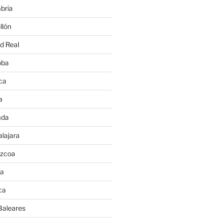
bria
llón
d Real
oba
ca
a
ada
lajara
úzcoa
va
ca
Baleares