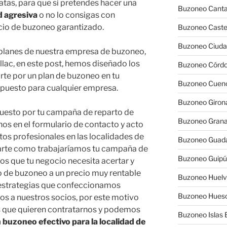
as, para que si pretendes hacer una
Buzoneo Canta
d agresiva
o no lo consigas con
ecio de buzoneo garantizado.
Buzoneo Caste
Buzoneo Ciuda
s planes de nuestra empresa de buzoneo,
lac, en este post, hemos diseñado los
Buzoneo Córd
rte por un plan de buzoneo en tu
Buzoneo Cuen
upuesto para cualquier empresa.
Buzoneo Giron
uesto por tu campaña de reparto de
Buzoneo Gran
nos en el formulario de contacto y acto
os profesionales en las localidades de
Buzoneo Guada
icarte como trabajaríamos tu campaña de
Buzoneo Guip
s que tu negocio necesita acertar y
o de buzoneo a un precio muy rentable
Buzoneo Huel
s estrategias que confeccionamos
Buzoneo Hues
os a nuestros socios, por este motivo
 que quieren contratarnos y podemos
Buzoneo Islas 
 buzoneo efectivo para la localidad de