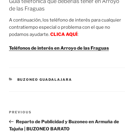
Guía telefónica que deberías tener en Arroyo
de las Fraguas
A continuación, los teléfono de interés para cualquier
contratiempo especial o problema con el que no
podamos ayudarte.
CLICA AQUÍ
:
Teléfonos de interés en Arroyo de las Fraguas
CATEGORIES
BUZONEO GUADALAJARA
Post
Previous
PREVIOUS
navigation
Post
Reparto de Publicidad y Buzoneo en Armuña de
Tajuña | BUZONEO BARATO