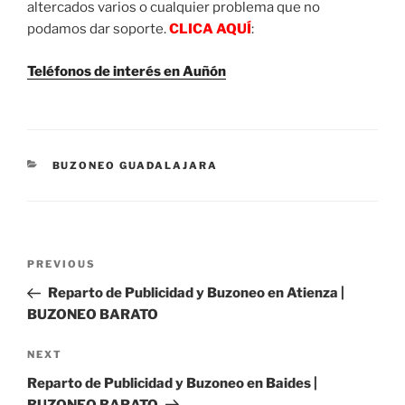
altercados varios o cualquier problema que no
podamos dar soporte.
CLICA AQUÍ
:
Teléfonos de interés en Auñón
CATEGORIES
BUZONEO GUADALAJARA
Post
Previous
PREVIOUS
navigation
Post
Reparto de Publicidad y Buzoneo en Atienza |
BUZONEO BARATO
Next
NEXT
Post
Reparto de Publicidad y Buzoneo en Baides |
BUZONEO BARATO