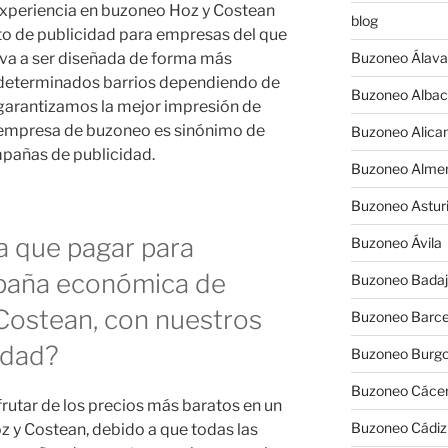
experiencia en buzoneo Hoz y Costean
blog
to de publicidad para empresas del que
 va a ser diseñada de forma más
Buzoneo Álava
a determinados barrios dependiendo de
Buzoneo Albac
y garantizamos la mejor impresión de
a empresa de buzoneo es sinónimo de
Buzoneo Alica
mpañas de publicidad.
Buzoneo Almer
Buzoneo Astur
a que pagar para
Buzoneo Ávila
paña económica de
Buzoneo Badaj
Costean, con nuestros
Buzoneo Barce
idad?
Buzoneo Burg
Buzoneo Cáce
rutar de los precios más baratos en un
Buzoneo Cádiz
 y Costean, debido a que todas las