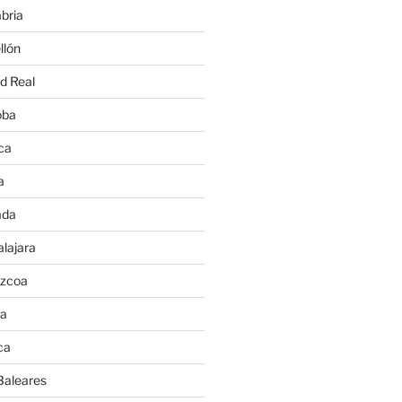
bria
llón
d Real
oba
ca
a
ada
lajara
úzcoa
va
ca
Baleares