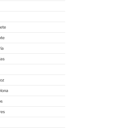
ete
nte
ía
ias
oz
lona
os
res