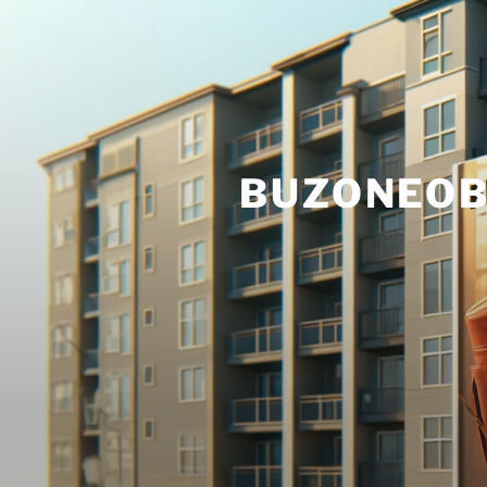
Skip
to
content
BUZONEO