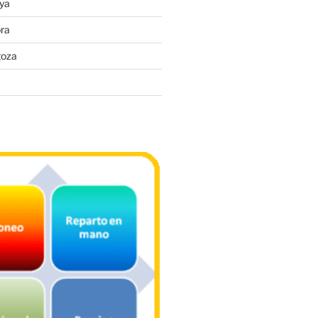
ya
ra
goza