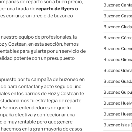
ampañas de reparto son a buen precio,
Buzoneo Canta
cer una tirada de
reparto de flyers o
res con un gran precio de buzoneo
Buzoneo Caste
Buzoneo Ciuda
 nuestro equipo de profesionales, la
Buzoneo Córd
 y Costean, en esta sección, hemos
Buzoneo Cuen
entables para guiarte por un servicio de
calidad potente con un presupuesto
Buzoneo Giron
Buzoneo Gran
esupuesto por tu campaña de buzoneo en
Buzoneo Guada
tado para contactar y acto seguido uno
Buzoneo Guip
ales en los barrios de Hoz y Costean te
studiaríamos tu estrategia de reparto
Buzoneo Huel
n. Somos entendedores de que tu
Buzoneo Hues
mpaña efectiva y confeccionar una
ecio muy rentable pero que genere
Buzoneo Islas 
e hacemos en la gran mayoría de casos