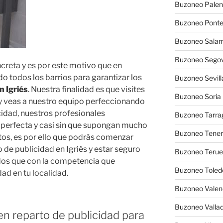
Buzoneo Palen
Buzoneo Pont
Buzoneo Sala
Buzoneo Segov
ncreta y es por este motivo que en
 todos los barrios para garantizar los
Buzoneo Sevill
n Igriés
. Nuestra finalidad es que visites
Buzoneo Soria
 y veas a nuestro equipo perfeccionando
idad, nuestros profesionales
Buzoneo Tarra
 perfecta y casi sin que supongan mucho
Buzoneo Tener
os, es por ello que podrás comenzar
de publicidad en Igriés y estar seguro
Buzoneo Terue
dos que con la competencia que
Buzoneo Toled
ad en tu localidad.
Buzoneo Valen
Buzoneo Vallad
n reparto de publicidad para