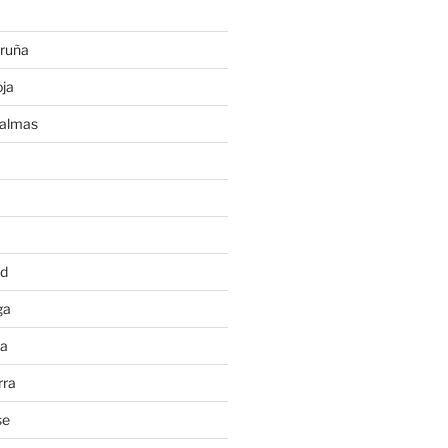
ruña
ja
Palmas
a
id
ga
ia
rra
se