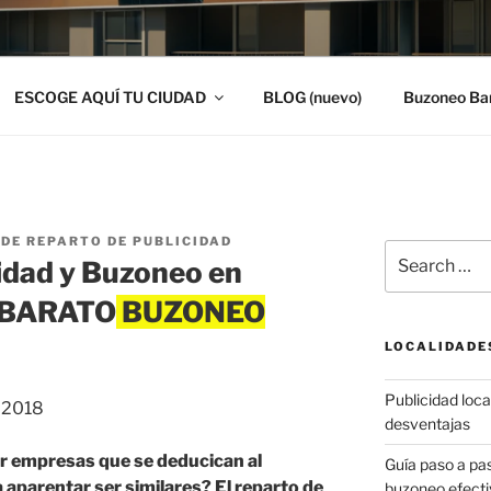
ESCOGE AQUÍ TU CIUDAD
BLOG (nuevo)
Buzoneo Ba
DE REPARTO DE PUBLICIDAD
Search
idad y Buzoneo en
for:
O BARATO
LOCALIDADE
Publicidad local
, 2018
desventajas
r empresas que se deducican al
Guía paso a p
 aparentar ser similares? El reparto de
buzoneo efecti