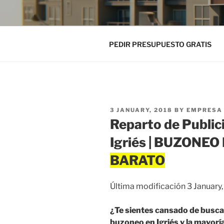
PEDIR PRESUPUESTO GRATIS
POSTED
3 JANUARY, 2018
BY
EMPRESA 
ON
Reparto de Public
Igriés | BUZONE
Última modificación 3 January
¿Te sientes cansado de busca
buzoneo en Igriés y la mayoría