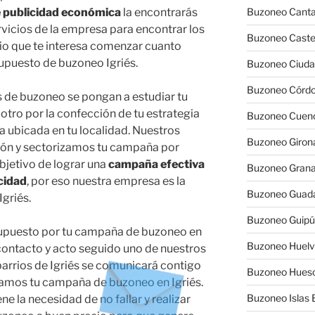
e publicidad económica
la encontrarás
Buzoneo Canta
rvicios de la empresa para encontrar los
Buzoneo Caste
cio que te interesa comenzar cuanto
supuesto de buzoneo Igriés.
Buzoneo Ciuda
Buzoneo Córd
 de buzoneo se pongan a estudiar tu
otro por la confección de tu estrategia
Buzoneo Cuen
 ubicada en tu localidad. Nuestros
Buzoneo Giron
sión y sectorizamos tu campaña por
objetivo de lograr una
campaña efectiva
Buzoneo Gran
cidad
, por eso nuestra empresa es la
Buzoneo Guada
griés.
Buzoneo Guip
esupuesto por tu campaña de buzoneo en
Buzoneo Huel
e contacto y acto seguido uno de nuestros
barrios de Igriés se comunicará contigo
Buzoneo Hues
amos tu campaña de buzoneo en Igriés.
Buzoneo Islas 
 la necesidad de no fallar y realizar