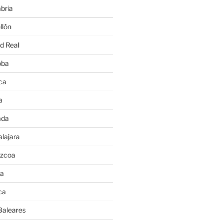
bria
llón
d Real
oba
ca
a
ada
lajara
úzcoa
va
ca
Baleares