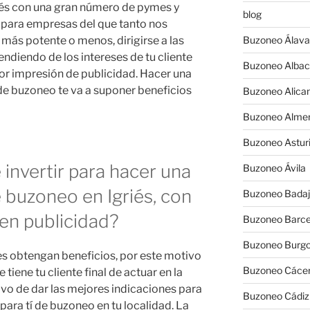
iés con una gran número de pymes y
blog
para empresas del que tanto nos
más potente o menos, dirigirse a las
Buzoneo Álava
ndiendo de los intereses de tu cliente
Buzoneo Albac
or impresión de publicidad. Hacer una
e buzoneo te va a suponer beneficios
Buzoneo Alica
Buzoneo Almer
Buzoneo Astur
invertir para hacer una
Buzoneo Ávila
buzoneo en Igriés, con
Buzoneo Badaj
en publicidad?
Buzoneo Barce
Buzoneo Burg
s obtengan beneficios, por este motivo
Buzoneo Cáce
iene tu cliente final de actuar en la
tivo de dar las mejores indicaciones para
Buzoneo Cádiz
para tí de buzoneo en tu localidad. La