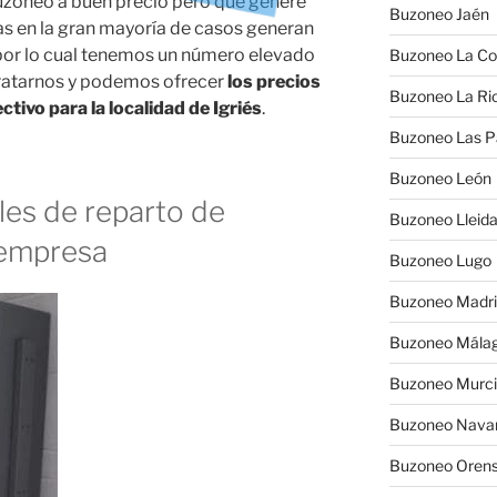
buzoneo a buen precio pero que genere
Buzoneo Jaén
as en la gran mayoría de casos generan
, por lo cual tenemos un número elevado
Buzoneo La Co
ratarnos y podemos ofrecer
los precios
Buzoneo La Rio
tivo para la localidad de Igriés
.
Buzoneo Las 
Buzoneo León
es de reparto de
Buzoneo Lleid
 empresa
Buzoneo Lugo
Buzoneo Madr
Buzoneo Mála
Buzoneo Murc
Buzoneo Nava
Buzoneo Oren