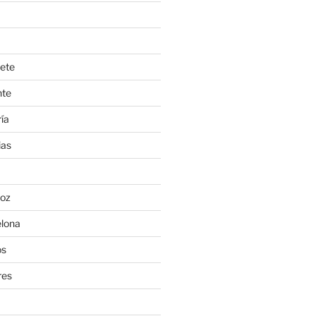
ete
nte
ía
ias
oz
lona
os
res