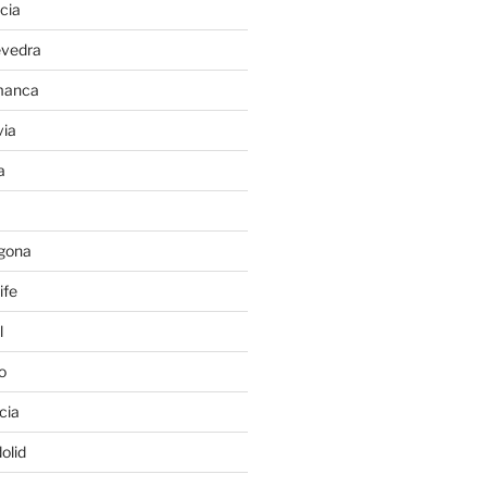
cia
evedra
manca
ia
a
gona
ife
l
o
cia
olid