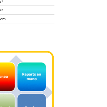
ya
ra
goza