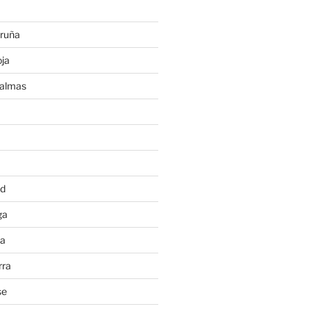
ruña
ja
Palmas
a
id
ga
ia
rra
se