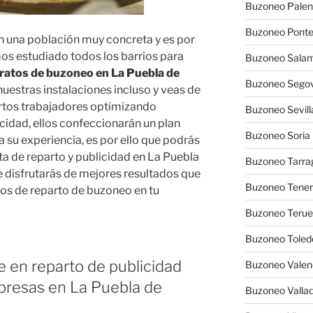
Buzoneo Palen
Buzoneo Pont
n una población muy concreta y es por
os estudiado todos los barrios para
Buzoneo Sala
ratos de buzoneo en La Puebla de
Buzoneo Segov
nuestras instalaciones incluso y veas de
rtos trabajadores optimizando
Buzoneo Sevill
icidad, ellos confeccionarán un plan
Buzoneo Soria
 su experiencia, es por ello que podrás
a de reparto y publicidad en La Puebla
Buzoneo Tarra
e disfrutarás de mejores resultados que
Buzoneo Tener
s de reparto de buzoneo en tu
Buzoneo Terue
Buzoneo Toled
e en reparto de publicidad
Buzoneo Valen
mpresas en La Puebla de
Buzoneo Vallad