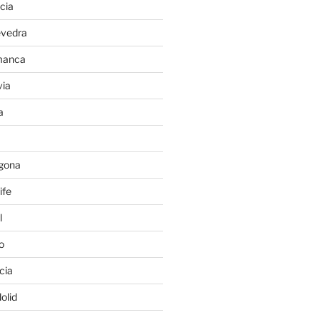
cia
evedra
manca
ia
a
gona
ife
l
o
cia
olid