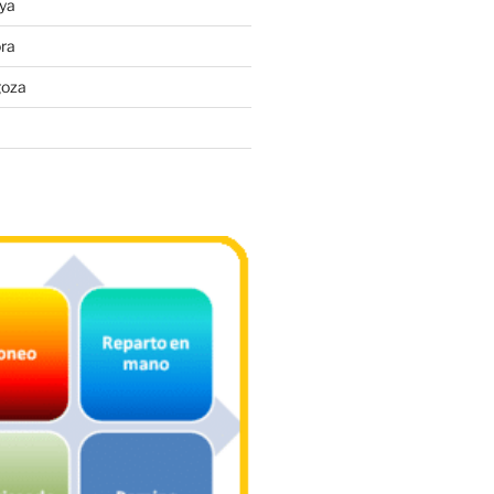
ya
ra
goza