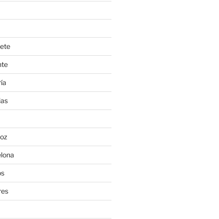
ete
nte
ía
ias
oz
lona
os
res