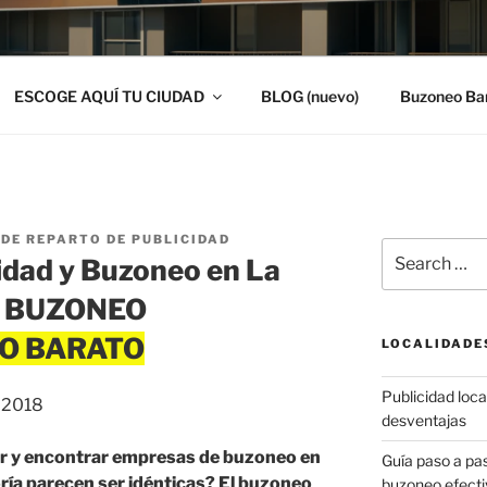
ESCOGE AQUÍ TU CIUDAD
BLOG (nuevo)
Buzoneo Ba
DE REPARTO DE PUBLICIDAD
Search
idad y Buzoneo en La
for:
 | BUZONEO
LOCALIDADE
Publicidad local
, 2018
desventajas
ar y encontrar empresas de buzoneo en
Guía paso a p
ría parecen ser idénticas? El buzoneo
buzoneo efecti