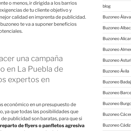
e o menos, ir dirigida a los barrios
blog
igencias de tu cliente objetivo y
ejor calidad en imprenta de publicidad.
Buzoneo Álava
 buzoneo te va a suponer beneficios
Buzoneo Albac
otenciales.
Buzoneo Alica
Buzoneo Almer
hacer una campaña
Buzoneo Astur
eo en La Puebla de
Buzoneo Ávila
os expertos en
Buzoneo Badaj
Buzoneo Barce
Buzoneo Burg
más económico en un presupuesto de
, ya que todas las posibilidades que
Buzoneo Cáce
e publicidad son baratas, para que si
Buzoneo Cádiz
reparto de flyers o panfletos agresiva