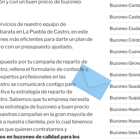
ión y con un buen precio de buzoneo
Buzoneo Canta
Buzoneo Caste
ervicios de nuestro equipo de
Buzoneo Ciuda
barata en La Puebla de Castro, en este
es más eficientes para darte un plan de
Buzoneo Córd
vo con un presupuesto ajustado.
Buzoneo Cuen
supuesto por tu campaña de reparto de
Buzoneo Giron
ro, rellena el formulario de contacto y
Buzoneo Gran
xpertos profesionales en las
astro se comunicará contigo para
Buzoneo Guada
iva tu estrategia de reparto de
Buzoneo Guip
stro. Sabemos que tu empresa necesita
na estrategia de buzoneo a buen precio
Buzoneo Huel
nuestras campañas en la gran mayoría de
Buzoneo Hues
 a nuestra clientela, por lo cual tenemos
s que quieren contratarnos y
Buzoneo Islas 
os en buzoneo de calidad para los