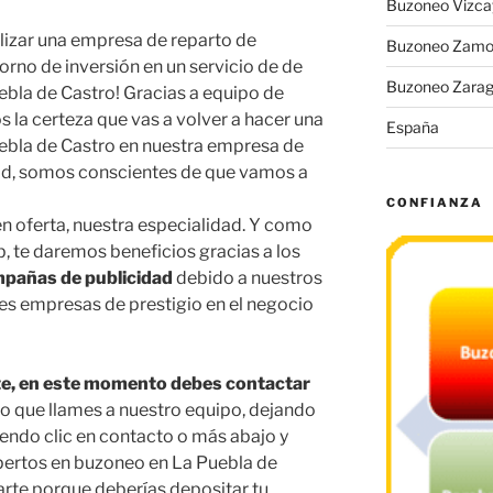
Buzoneo Vizca
alizar una empresa de reparto de
Buzoneo Zamo
rno de inversión en un servicio de de
Buzoneo Zara
ebla de Castro! Gracias a equipo de
 la certeza que vas a volver a hacer una
España
bla de Castro en nuestra empresa de
ad, somos conscientes de que vamos a
CONFIANZA
n oferta, nuestra especialidad. Y como
 te daremos beneficios gracias a los
pañas de publicidad
debido a nuestros
es empresas de prestigio en el negocio
te, en este momento debes contactar
rio que llames a nuestro equipo, dejando
endo clic en contacto o más abajo y
pertos en buzoneo en La Puebla de
arte porque deberías depositar tu