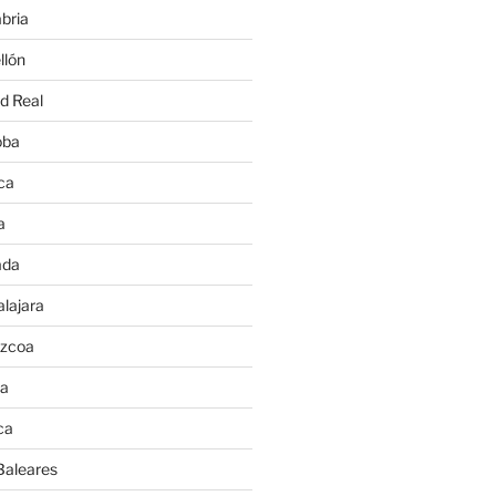
bria
llón
d Real
oba
ca
a
ada
lajara
úzcoa
va
ca
Baleares