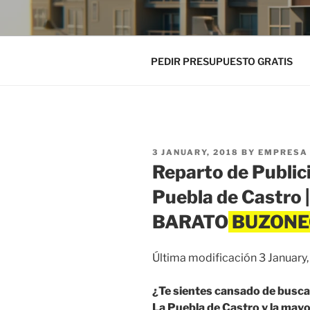
PEDIR PRESUPUESTO GRATIS
POSTED
3 JANUARY, 2018
BY
EMPRESA 
ON
Reparto de Public
Puebla de Castro
BARATO
Última modificación 3 January
¿Te sientes cansado de busc
La Puebla de Castro y la mayo