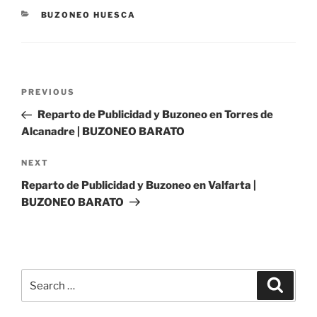
CATEGORIES
BUZONEO HUESCA
Post
Previous
PREVIOUS
navigation
Post
Reparto de Publicidad y Buzoneo en Torres de
Alcanadre | BUZONEO BARATO
Next
NEXT
Post
Reparto de Publicidad y Buzoneo en Valfarta |
BUZONEO BARATO
Search
Search
for: