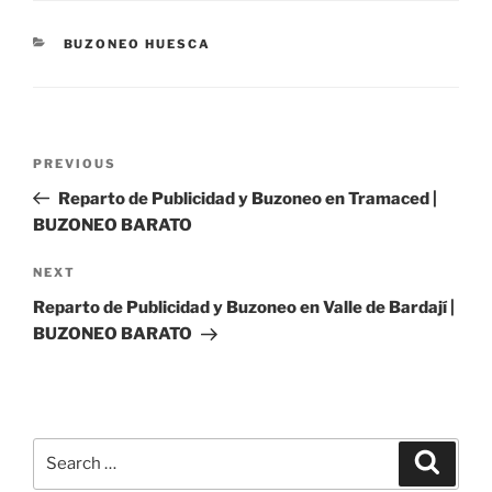
CATEGORIES
BUZONEO HUESCA
Post
Previous
PREVIOUS
navigation
Post
Reparto de Publicidad y Buzoneo en Tramaced |
BUZONEO BARATO
Next
NEXT
Post
Reparto de Publicidad y Buzoneo en Valle de Bardají |
BUZONEO BARATO
Search
Search
for: