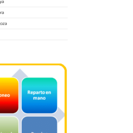
ya
ra
goza