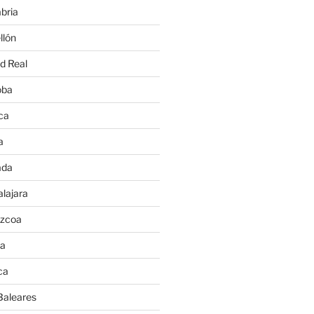
bria
llón
d Real
oba
ca
a
ada
lajara
úzcoa
va
ca
Baleares