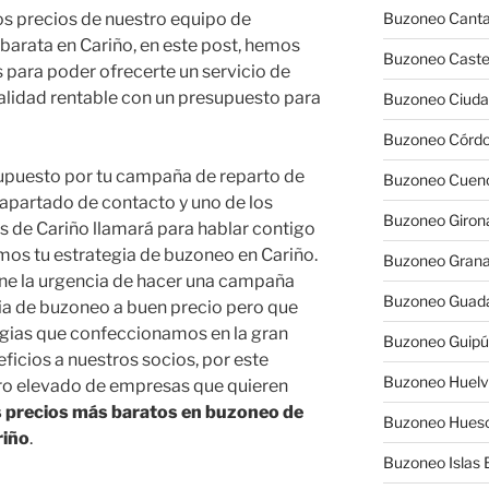
los precios de nuestro equipo de
Buzoneo Canta
barata en Cariño, en este post, hemos
Buzoneo Caste
 para poder ofrecerte un servicio de
calidad rentable con un presupuesto para
Buzoneo Ciuda
Buzoneo Córd
supuesto por tu campaña de reparto de
Buzoneo Cuen
l apartado de contacto y uno de los
Buzoneo Giron
es de Cariño llamará para hablar contigo
mos tu estrategia de buzoneo en Cariño.
Buzoneo Gran
ne la urgencia de hacer una campaña
Buzoneo Guada
egia de buzoneo a buen precio pero que
tegias que confeccionamos en la gran
Buzoneo Guip
icios a nuestros socios, por este
Buzoneo Huel
o elevado de empresas que quieren
s precios más baratos en buzoneo de
Buzoneo Hues
riño
.
Buzoneo Islas 