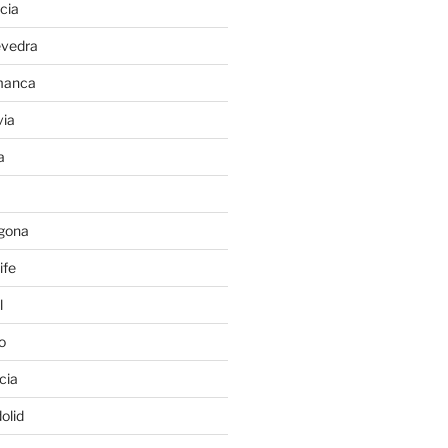
cia
evedra
manca
ia
a
gona
ife
l
o
cia
olid