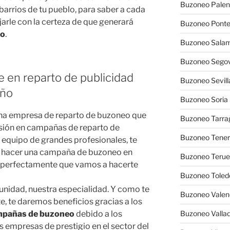
Buzoneo Palen
barrios de tu pueblo, para saber a cada
rle con la certeza de que generará
Buzoneo Pont
to
.
Buzoneo Sala
Buzoneo Segov
e en reparto de publicidad
Buzoneo Sevill
iño
Buzoneo Soria
 una empresa de reparto de buzoneo que
Buzoneo Tarra
rsión en campañas de reparto de
Buzoneo Tener
a equipo de grandes profesionales, te
a hacer una campaña de buzoneo en
Buzoneo Terue
 perfectamente que vamos a hacerte
Buzoneo Toled
unidad, nuestra especialidad. Y como te
Buzoneo Valen
, te daremos beneficios gracias a los
mpañas de buzoneo
debido a los
Buzoneo Vallad
 empresas de prestigio en el sector del