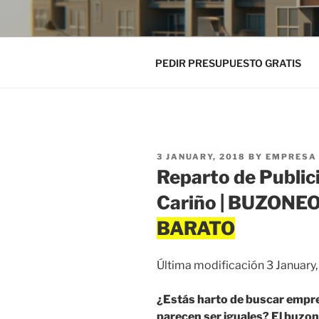
PEDIR PRESUPUESTO GRATIS
POSTED
3 JANUARY, 2018
BY
EMPRESA 
ON
Reparto de Public
Cariño | BUZONE
Última modificación 3 January
¿Estás harto de buscar empre
parecen ser iguales? El buzo