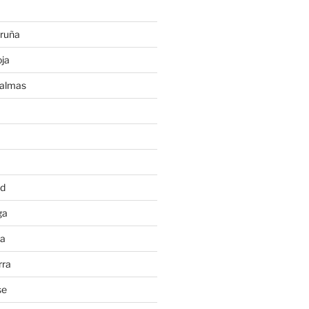
ruña
ja
Palmas
a
id
ga
ia
rra
se