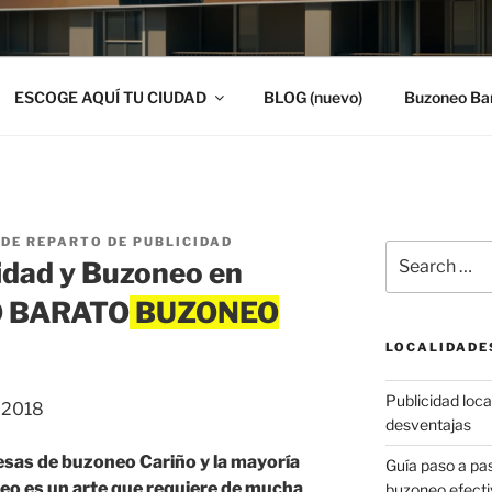
ESCOGE AQUÍ TU CIUDAD
BLOG (nuevo)
Buzoneo Ba
DE REPARTO DE PUBLICIDAD
Search
idad y Buzoneo en
for:
O BARATO
LOCALIDADE
Publicidad local
, 2018
desventajas
sas de buzoneo Cariño y la mayoría
Guía paso a p
neo es un arte que requiere de mucha
buzoneo efecti