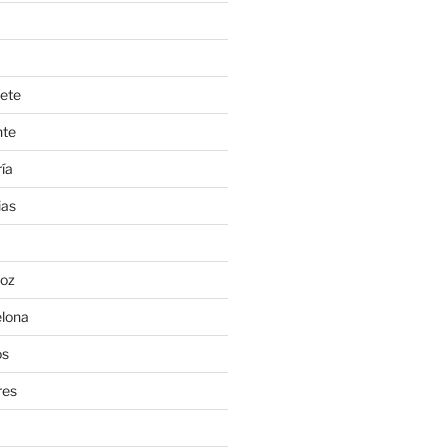
ete
nte
ía
ias
oz
lona
os
res