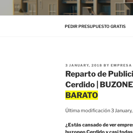
PEDIR PRESUPUESTO GRATIS
POSTED
3 JANUARY, 2018
BY
EMPRESA 
ON
Reparto de Public
Cerdido | BUZON
Última modificación 3 January
¿Estás cansado de ver empres
buzoneo Cerdido y casi todas