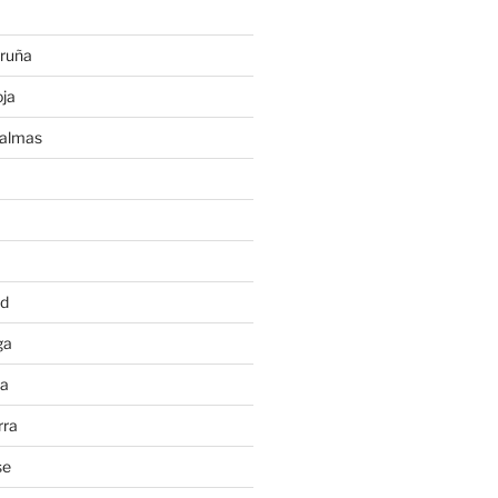
ruña
ja
Palmas
a
id
ga
ia
rra
se