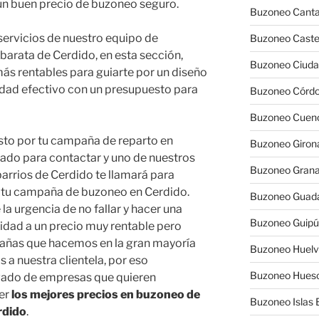
un buen precio de buzoneo seguro.
Buzoneo Canta
 servicios de nuestro equipo de
Buzoneo Caste
barata de Cerdido, en esta sección,
Buzoneo Ciuda
s rentables para guiarte por un diseño
idad efectivo con un presupuesto para
Buzoneo Córd
Buzoneo Cuen
sto por tu campaña de reparto en
Buzoneo Giron
tado para contactar y uno de nuestros
Buzoneo Gran
barrios de Cerdido te llamará para
tu campaña de buzoneo en Cerdido.
Buzoneo Guada
a urgencia de no fallar y hacer una
Buzoneo Guip
cidad a un precio muy rentable pero
pañas que hacemos en la gran mayoría
Buzoneo Huel
 a nuestra clientela, por eso
Buzoneo Hues
vado de empresas que quieren
er
los mejores precios en buzoneo de
Buzoneo Islas 
rdido
.