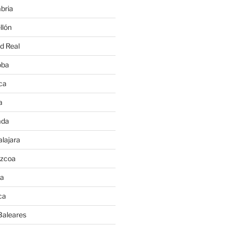
bria
llón
d Real
oba
ca
a
ada
lajara
úzcoa
va
ca
Baleares