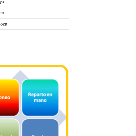
ya
ra
goza