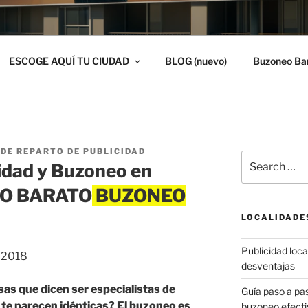
ESCOGE AQUÍ TU CIUDAD
BLOG (nuevo)
Buzoneo Ba
DE REPARTO DE PUBLICIDAD
Search
idad y Buzoneo en
for:
EO BARATO
LOCALIDADE
Publicidad local
, 2018
desventajas
as que dicen ser especialistas de
Guía paso a p
 te parecen idénticas? El buzoneo es
buzoneo efecti