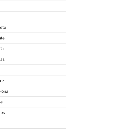
ete
nte
ía
ias
oz
lona
os
res