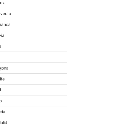
cia
evedra
manca
ia
a
gona
ife
l
o
cia
olid