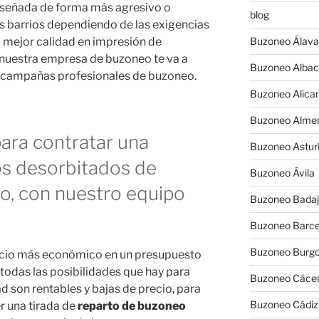
diseñada de forma más agresivo o
blog
 barrios dependiendo de las exigencias
a mejor calidad en impresión de
Buzoneo Álava
 nuestra empresa de buzoneo te va a
Buzoneo Albac
n campañas profesionales de buzoneo.
Buzoneo Alica
Buzoneo Almer
para contratar una
Buzoneo Astur
os desorbitados de
Buzoneo Ávila
o, con nuestro equipo
Buzoneo Badaj
Buzoneo Barce
Buzoneo Burg
ecio más económico en un presupuesto
todas las posibilidades que hay para
Buzoneo Cáce
 son rentables y bajas de precio, para
Buzoneo Cádiz
r una tirada de
reparto de buzoneo