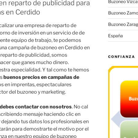
en reparto de publicidad para
Buzoneo Vizca
as en Cerdido
Buzoneo Zamo
Buzoneo Zara
calizar una empresa de reparto de
rno de inversión en un servicio de de
España
ente equipo de trabajo, te podemos
r una campaña de buzoneo en Cerdido en
reparto de publicidad, somos
CONFIANZA
acer que ganes mucho dinero.
estra especialidad. Y tal como te hemos
os
buenos precios en campañas de
os en imprentas, espectaculares
ctor del buzoneo y marketing.
 debes contactar con nosotros
. No cal
scribiendo mensaje haciendo clic en
 y dejando tus datos los profesionales en
arán para demostrarte el motivo por el
anza en nuestro equipo de buzoneo