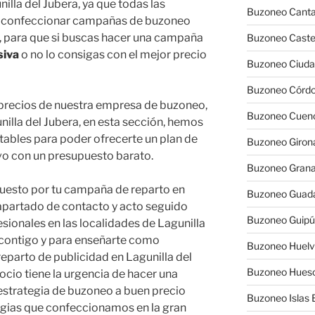
la del Jubera, ya que todas las
Buzoneo Canta
ra confeccionar campañas de buzoneo
o, para que si buscas hacer una campaña
Buzoneo Caste
siva
o no lo consigas con el mejor precio
Buzoneo Ciuda
Buzoneo Córd
s precios de nuestra empresa de buzoneo,
Buzoneo Cuen
illa del Jubera, en esta sección, hemos
ables para poder ofrecerte un plan de
Buzoneo Giron
vo con un presupuesto barato.
Buzoneo Gran
uesto por tu campaña de reparto en
Buzoneo Guada
l apartado de contacto y acto seguido
Buzoneo Guip
sionales en las localidades de Lagunilla
 contigo y para enseñarte como
Buzoneo Huel
reparto de publicidad en Lagunilla del
Buzoneo Hues
cio tiene la urgencia de hacer una
estrategia de buzoneo a buen precio
Buzoneo Islas 
tegias que confeccionamos en la gran