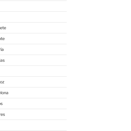
ete
nte
ía
ias
oz
lona
os
res