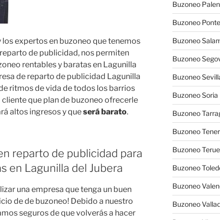
Buzoneo Palen
Buzoneo Pont
y los expertos en buzoneo que tenemos
Buzoneo Sala
reparto de publicidad, nos permiten
Buzoneo Segov
neo rentables y baratas en Lagunilla
resa de reparto de publicidad Lagunilla
Buzoneo Sevill
 de ritmos de vida de todos los barrios
Buzoneo Soria
a cliente que plan de buzoneo ofrecerle
rá altos ingresos y que
será barato
.
Buzoneo Tarra
Buzoneo Tener
Buzoneo Terue
n reparto de publicidad para
s en Lagunilla del Jubera
Buzoneo Toled
Buzoneo Valen
alizar una empresa que tenga un buen
vicio de de buzoneo! Debido a nuestro
Buzoneo Vallad
tamos seguros de que volverás a hacer