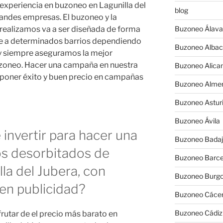
xperiencia en buzoneo en Lagunilla del
blog
ndes empresas. El buzoneo y la
realizamos va a ser diseñada de forma
Buzoneo Álava
se a determinados barrios dependiendo
Buzoneo Albac
o y siempre aseguramos la mejor
buzoneo. Hacer una campaña en nuestra
Buzoneo Alica
poner éxito y buen precio en campañas
Buzoneo Almer
Buzoneo Astur
Buzoneo Ávila
invertir para hacer una
Buzoneo Badaj
os desorbitados de
Buzoneo Barce
la del Jubera, con
Buzoneo Burg
en publicidad?
Buzoneo Cáce
Buzoneo Cádiz
rutar de el precio más barato en