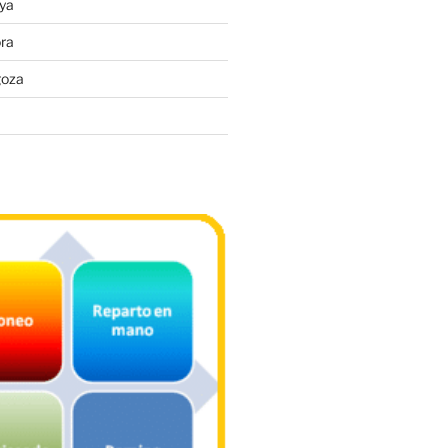
ya
ra
goza