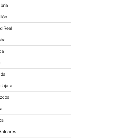
bria
llón
d Real
oba
ca
a
ada
lajara
úzcoa
va
ca
Baleares