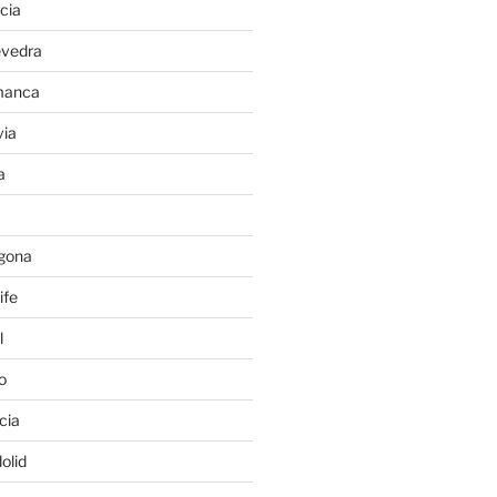
cia
evedra
manca
ia
a
gona
ife
l
o
cia
olid