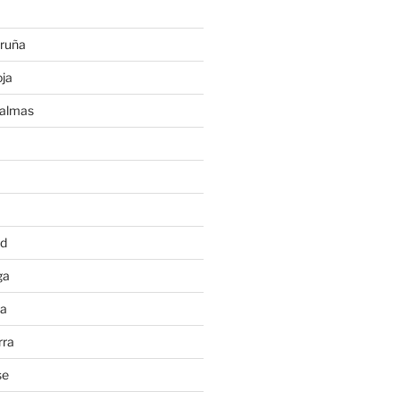
ruña
ja
Palmas
a
id
ga
ia
rra
se