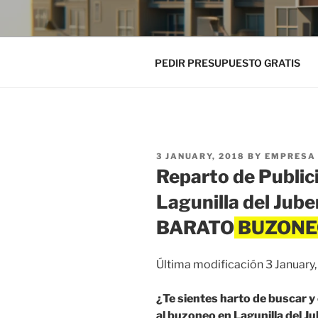
PEDIR PRESUPUESTO GRATIS
POSTED
3 JANUARY, 2018
BY
EMPRESA 
ON
Reparto de Public
Lagunilla del Jub
BARATO
Última modificación 3 January
¿Te sientes harto de buscar 
al buzoneo en Lagunilla del Ju