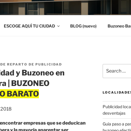
ESCOGE AQUÍ TU CIUDAD
BLOG (nuevo)
Buzoneo Ba
DE REPARTO DE PUBLICIDAD
Search
idad y Buzoneo en
for:
era | BUZONEO
LOCALIDADE
Publicidad local
, 2018
desventajas
y encontrar empresas que se deducican
Guía paso a p
bera y la mayoría aparentar ser
buzoneo efecti