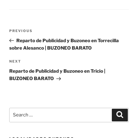
Post
Previous
PREVIOUS
navigation
Post
Reparto de Publicidad y Buzoneo en Torrecilla
sobre Alesanco | BUZONEO BARATO
Next
NEXT
Post
Reparto de Publicidad y Buzoneo en Tricio |
BUZONEO BARATO
Search
Search
for: