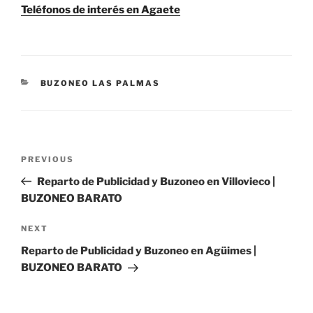
Teléfonos de interés en Agaete
CATEGORIES
BUZONEO LAS PALMAS
Post
Previous
PREVIOUS
navigation
Post
Reparto de Publicidad y Buzoneo en Villovieco |
BUZONEO BARATO
Next
NEXT
Post
Reparto de Publicidad y Buzoneo en Agüimes |
BUZONEO BARATO