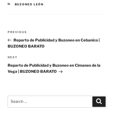
CATEGORIES
BUZONEO LEÓN
Post
Previous
PREVIOUS
navigation
Post
Reparto de Publicidad y Buzoneo en Cebanico |
BUZONEO BARATO
Next
NEXT
Post
Reparto de Publicidad y Buzoneo en Cimanes de la
Vega | BUZONEO BARATO
Search
Search
for: