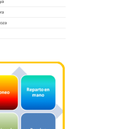
ya
ra
goza