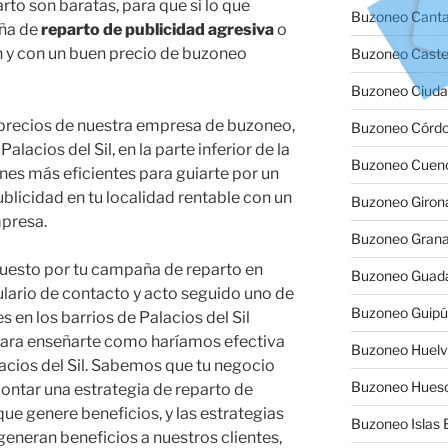
to son baratas, para que si lo que
Buzoneo Canta
aña de
reparto de publicidad agresiva
o
n y con un buen precio de buzoneo
Buzoneo Caste
Buzoneo Ciuda
 precios de nuestra empresa de buzoneo,
Buzoneo Córd
acios del Sil, en la parte inferior de la
Buzoneo Cuen
es más eficientes para guiarte por un
blicidad en tu localidad rentable con un
Buzoneo Giron
presa.
Buzoneo Gran
uesto por tu campaña de reparto en
Buzoneo Guada
rmulario de contacto y acto seguido uno de
Buzoneo Guip
 en los barrios de Palacios del Sil
 para enseñarte como haríamos efectiva
Buzoneo Huel
cios del Sil. Sabemos que tu negocio
Buzoneo Hues
montar una estrategia de reparto de
ue genere beneficios, y las estrategias
Buzoneo Islas 
neran beneficios a nuestros clientes,