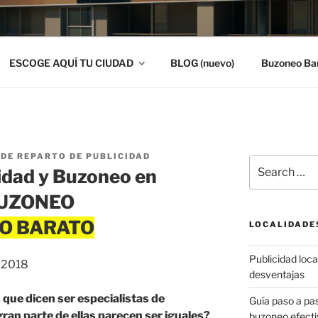
ESCOGE AQUÍ TU CIUDAD
BLOG (nuevo)
Buzoneo Ba
DE REPARTO DE PUBLICIDAD
Search
idad y Buzoneo en
for:
| BUZONEO
LOCALIDADE
Publicidad local
, 2018
desventajas
que dicen ser especialistas de
Guía paso a p
gran parte de ellas parecen ser iguales?
buzoneo efecti