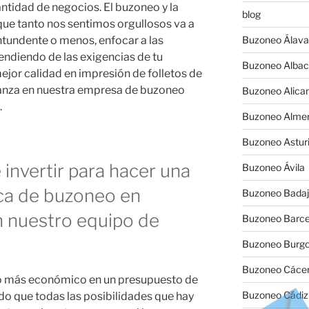
antidad de negocios. El buzoneo y la
blog
que tanto nos sentimos orgullosos va a
tundente o menos, enfocar a las
Buzoneo Álava
endiendo de las exigencias de tu
Buzoneo Albac
ejor calidad en impresión de folletos de
fianza en nuestra empresa de buzoneo
Buzoneo Alica
.
Buzoneo Almer
Buzoneo Astur
invertir para hacer una
Buzoneo Ávila
a de buzoneo en
Buzoneo Badaj
on nuestro equipo de
Buzoneo Barce
Buzoneo Burg
Buzoneo Cáce
cio más económico en un presupuesto de
Buzoneo Cádiz
ado que todas las posibilidades que hay