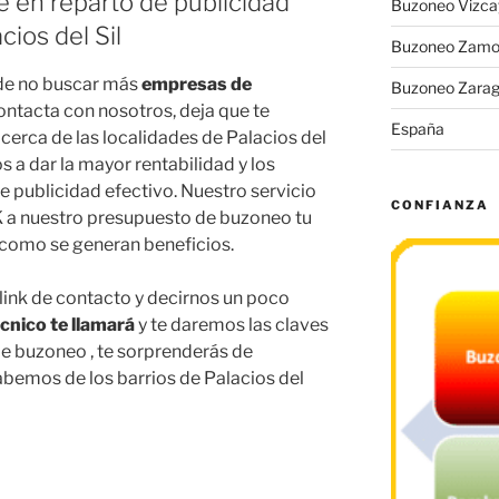
e en reparto de publicidad
Buzoneo Vizca
ios del Sil
Buzoneo Zamo
 de no buscar más
empresas de
Buzoneo Zara
Contacta con nosotros, deja que te
España
erca de las localidades de Palacios del
 a dar la mayor rentabilidad y los
e publicidad efectivo. Nuestro servicio
CONFIANZA
OK a nuestro presupuesto de buzoneo tu
r como se generan beneficios.
 link de contacto y decirnos un poco
cnico te llamará
y te daremos las claves
 buzoneo , te sorprenderás de
abemos de los barrios de Palacios del