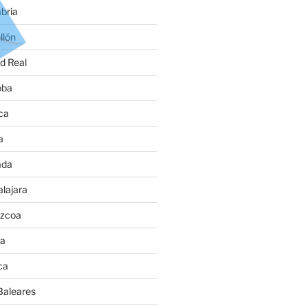
bria
llón
d Real
oba
ca
a
ada
lajara
úzcoa
va
ca
Baleares