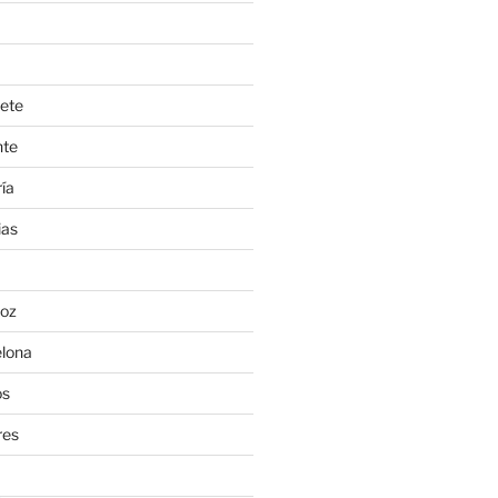
ete
nte
ía
ias
oz
lona
os
res