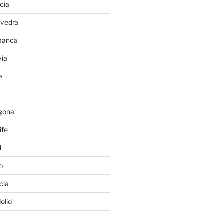
cia
evedra
manca
ia
a
gona
ife
l
o
cia
olid