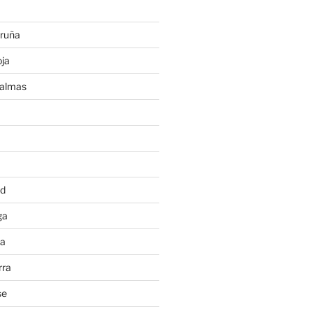
ruña
ja
Palmas
a
id
ga
ia
rra
se