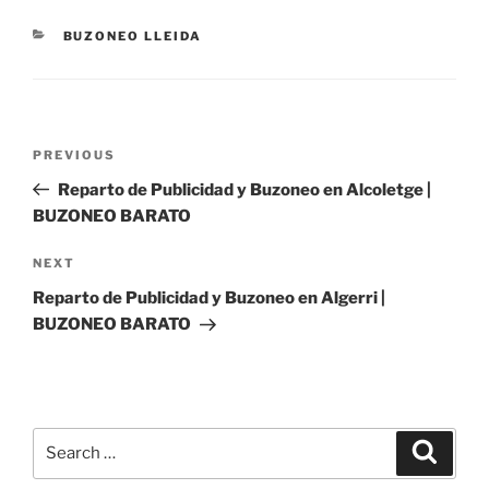
CATEGORIES
BUZONEO LLEIDA
Post
Previous
PREVIOUS
navigation
Post
Reparto de Publicidad y Buzoneo en Alcoletge |
BUZONEO BARATO
Next
NEXT
Post
Reparto de Publicidad y Buzoneo en Algerri |
BUZONEO BARATO
Search
Search
for: