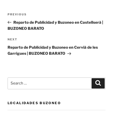
Post
Previous
PREVIOUS
navigation
Post
Reparto de Publicidad y Buzoneo en Castellserà |
BUZONEO BARATO
Next
NEXT
Post
Reparto de Publicidad y Buzoneo en Cervià de les
Garrigues | BUZONEO BARATO
Search
Search
for:
LOCALIDADES BUZONEO