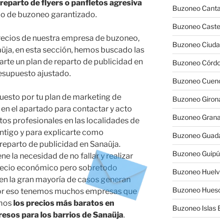
reparto de flyers o panfletos agresiva
Buzoneo Canta
cio de buzoneo garantizado.
Buzoneo Caste
precios de nuestra empresa de buzoneo,
Buzoneo Ciuda
üja, en esta sección, hemos buscado las
rte un plan de reparto de publicidad en
Buzoneo Córd
resupuesto ajustado.
Buzoneo Cuen
uesto por tu plan de marketing de
Buzoneo Giron
 en el apartado para contactar y acto
Buzoneo Gran
os profesionales en las localidades de
ntigo y para explicarte como
Buzoneo Guada
 reparto de publicidad en Sanaüja.
Buzoneo Guip
 la necesidad de no fallar y realizar
precio económico pero sobretodo
Buzoneo Huel
en la gran mayoría de casos generan
Buzoneo Hues
 por eso tenemos muchos empresas que
emos
los precios más baratos en
Buzoneo Islas 
esos para los barrios de Sanaüja
.