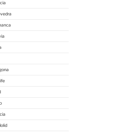
cia
evedra
manca
ia
a
gona
ife
l
o
cia
olid