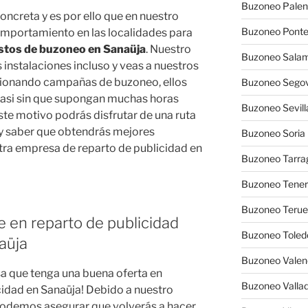
Buzoneo Palen
oncreta y es por ello que en nuestro
Buzoneo Pont
mportamiento en las localidades para
tos de buzoneo en Sanaüja
. Nuestro
Buzoneo Sala
s instalaciones incluso y veas a nuestros
cionando campañas de buzoneo, ellos
Buzoneo Segov
 casi sin que supongan muchas horas
Buzoneo Sevill
te motivo podrás disfrutar de una ruta
y saber que obtendrás mejores
Buzoneo Soria
tra empresa de reparto de publicidad en
Buzoneo Tarra
Buzoneo Tener
Buzoneo Terue
e en reparto de publicidad
Buzoneo Toled
aüja
Buzoneo Valen
a que tenga una buena oferta en
Buzoneo Vallad
idad en Sanaüja! Debido a nuestro
 podemos asegurar que volverás a hacer