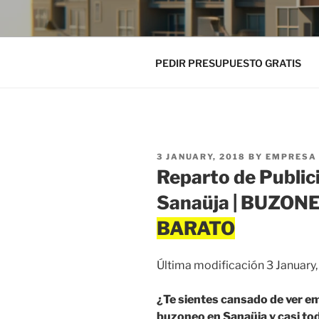
PEDIR PRESUPUESTO GRATIS
POSTED
3 JANUARY, 2018
BY
EMPRESA 
ON
Reparto de Public
Sanaüja | BUZON
Última modificación 3 January
¿Te sientes cansado de ver em
buzoneo en Sanaüja y casi tod