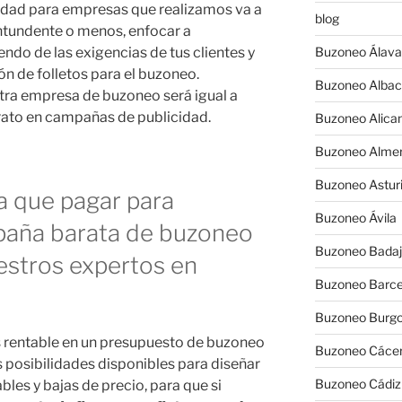
cidad para empresas que realizamos va a
blog
ntundente o menos, enfocar a
do de las exigencias de tus clientes y
Buzoneo Álava
n de folletos para el buzoneo.
Buzoneo Albac
tra empresa de buzoneo será igual a
arato en campañas de publicidad.
Buzoneo Alica
Buzoneo Almer
Buzoneo Astur
a que pagar para
Buzoneo Ávila
paña barata de buzoneo
Buzoneo Badaj
estros expertos en
Buzoneo Barce
Buzoneo Burg
s rentable en un presupuesto de buzoneo
Buzoneo Cáce
s posibilidades disponibles para diseñar
Buzoneo Cádiz
les y bajas de precio, para que si