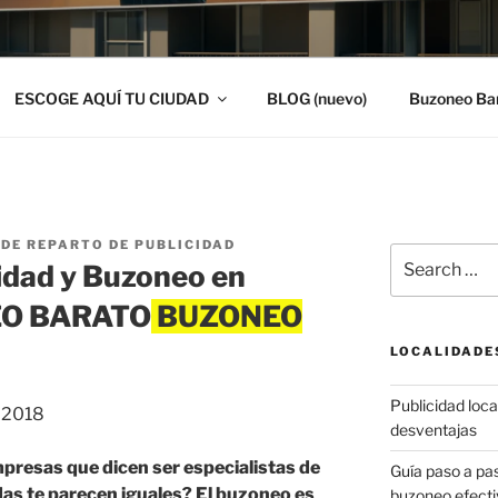
ESCOGE AQUÍ TU CIUDAD
BLOG (nuevo)
Buzoneo Ba
DE REPARTO DE PUBLICIDAD
Search
idad y Buzoneo en
for:
EO BARATO
LOCALIDADE
Publicidad local
, 2018
desventajas
presas que dicen ser especialistas de
Guía paso a p
as te parecen iguales? El buzoneo es
buzoneo efecti