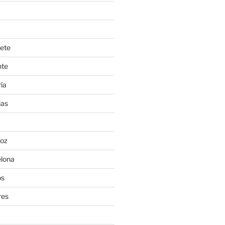
ete
nte
ía
ias
oz
lona
os
res