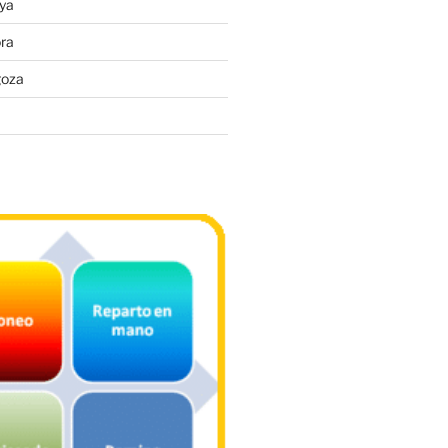
ya
ra
goza