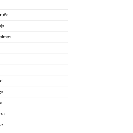
ruña
ja
Palmas
a
id
ga
ia
rra
se