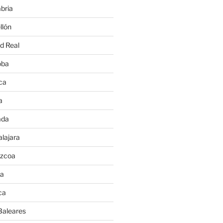
bria
llón
d Real
oba
ca
a
ada
lajara
úzcoa
va
ca
Baleares