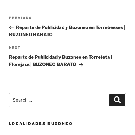
Post
Previous
PREVIOUS
navigation
Post
Reparto de Publicidad y Buzoneo en Torrebesses |
BUZONEO BARATO
Next
NEXT
Post
Reparto de Publicidad y Buzoneo en Torrefeta i
Florejacs | BUZONEO BARATO
Search
Search
for:
LOCALIDADES BUZONEO