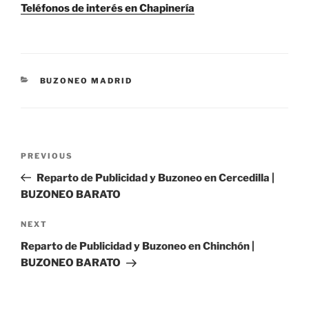
Teléfonos de interés en Chapinería
CATEGORIES
BUZONEO MADRID
Post
Previous
PREVIOUS
navigation
Post
Reparto de Publicidad y Buzoneo en Cercedilla |
BUZONEO BARATO
Next
NEXT
Post
Reparto de Publicidad y Buzoneo en Chinchón |
BUZONEO BARATO