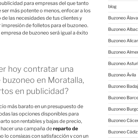
publicidad para empresas del que tanto
blog
 ser más potente o menos, enfocar a los
e las necesidades de tus clientes y
Buzoneo Álava
impresión de folletos para el buzoneo.
Buzoneo Albac
empresa de buzoneo será igual a éxito
Buzoneo Alica
Buzoneo Almer
Buzoneo Astur
r hoy contratar una
Buzoneo Ávila
 buzoneo en Moratalla,
Buzoneo Badaj
tos en publicidad?
Buzoneo Barce
ecio más barato en un presupuesto de
Buzoneo Burg
odas las opciones disponibles para
Buzoneo Cáce
to son rentables y bajas de precio,
es hacer una campaña de
reparto de
Buzoneo Cádiz
o lo consigas con satisfacción y con un