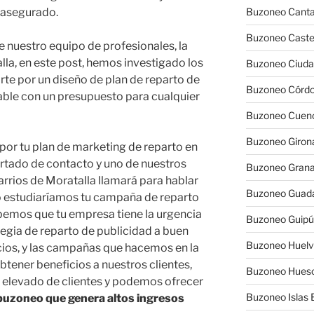
 asegurado.
Buzoneo Canta
Buzoneo Caste
e nuestro equipo de profesionales, la
la, en este post, hemos investigado los
Buzoneo Ciuda
rte por un diseño de plan de reparto de
Buzoneo Córd
table con un presupuesto para cualquier
Buzoneo Cuen
Buzoneo Giron
por tu plan de marketing de reparto en
artado de contacto y uno de nuestros
Buzoneo Gran
arrios de Moratalla llamará para hablar
Buzoneo Guada
o estudiaríamos tu campaña de reparto
bemos que tu empresa tiene la urgencia
Buzoneo Guip
ategia de reparto de publicidad a buen
Buzoneo Huel
cios, y las campañas que hacemos en la
tener beneficios a nuestros clientes,
Buzoneo Hues
 elevado de clientes y podemos ofrecer
Buzoneo Islas 
 buzoneo que genera altos ingresos