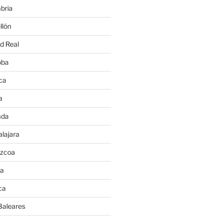
bria
llón
d Real
oba
ca
a
ada
lajara
úzcoa
va
ca
Baleares