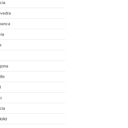
cia
evedra
manca
ia
a
gona
ife
l
o
cia
olid