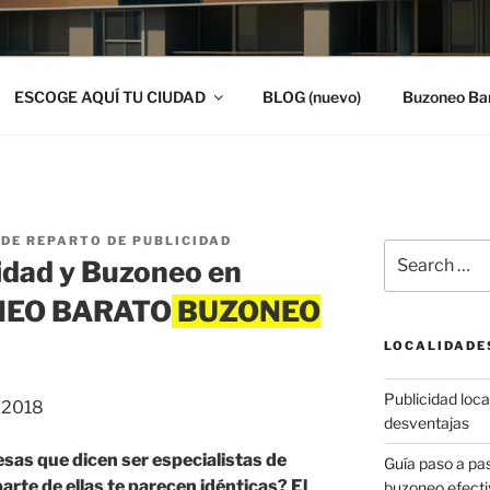
ESCOGE AQUÍ TU CIUDAD
BLOG (nuevo)
Buzoneo Ba
DE REPARTO DE PUBLICIDAD
Search
idad y Buzoneo en
for:
ONEO BARATO
LOCALIDADE
Publicidad local
, 2018
desventajas
sas que dicen ser especialistas de
Guía paso a p
rte de ellas te parecen idénticas? El
buzoneo efecti