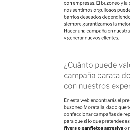
con empresas. El buzoneo y la 
nos sentimos orgullosos puede
barrios deseados dependiendo d
siempre garantizamos la mejor 
Hacer una campaña en nuestra 
y generar nuevos clientes.
¿Cuánto puede vale
campaña barata de
con nuestros exper
En esta web encontrarás el pr
buzoneo Moratalla, dado que t
confeccionar campañas de repar
para que si lo que pretendes 
flyers o panfletos agresiva
o n