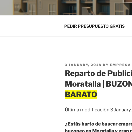
PEDIR PRESUPUESTO GRATIS
POSTED
3 JANUARY, 2018
BY
EMPRESA 
ON
Reparto de Public
Moratalla | BUZ
Última modificación 3 January
¿Estás harto de buscar empre
buzoneo en Moratalla y gran pa