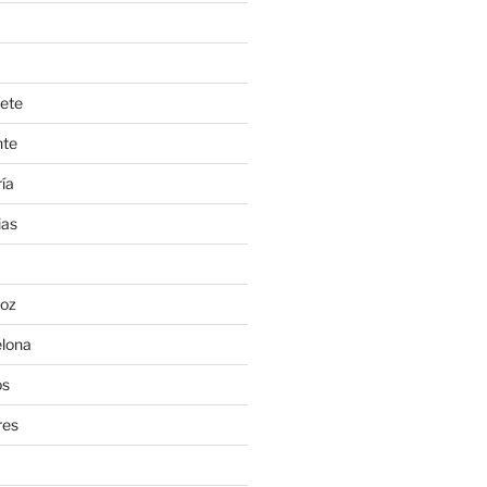
ete
nte
ía
ias
oz
lona
os
res