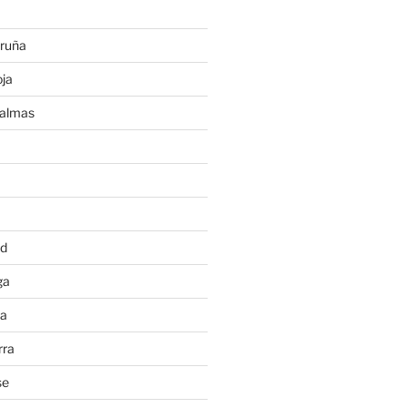
ruña
ja
Palmas
a
id
ga
ia
rra
se