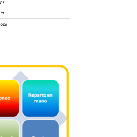
ya
ra
goza