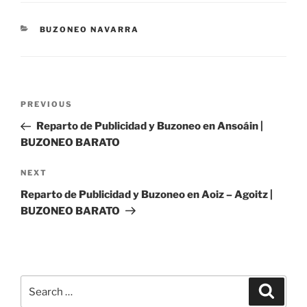
CATEGORIES
BUZONEO NAVARRA
Post
Previous
PREVIOUS
navigation
Post
Reparto de Publicidad y Buzoneo en Ansoáin |
BUZONEO BARATO
Next
NEXT
Post
Reparto de Publicidad y Buzoneo en Aoiz – Agoitz |
BUZONEO BARATO
Search
Search
for: